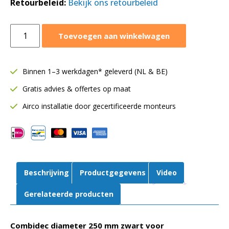
Retourbeleid:
Bekijk ons retourbeleid
Aluminium
Toevoegen aan winkelwagen
flexibele
ventilatieslang
Ø250
Binnen 1–3 werkdagen* geleverd (NL & BE)
mm
Gratis advies & offertes op maat
zwart
|
Airco installatie door gecertificeerde monteurs
Combidec
|
10
meter
aantal
Beschrijving
Productgegevens
Video
Gerelateerde producten
Combidec diameter 250 mm zwart voor