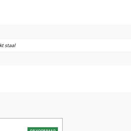
t staal
OP VOORRAAD