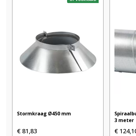
Stormkraag Ø450 mm
Spiraalb
3 meter
€
81,83
€
124,1