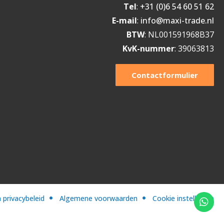
Tel
:
+31 (0)6 54 60 51 62
E-mail
:
info@maxi-trade.nl
BTW
: NL001591968B37
KvK-nummer
: 39063813
Contactformulier
 privacybeleid
Algemene voorwaarden
Cookie instellingen