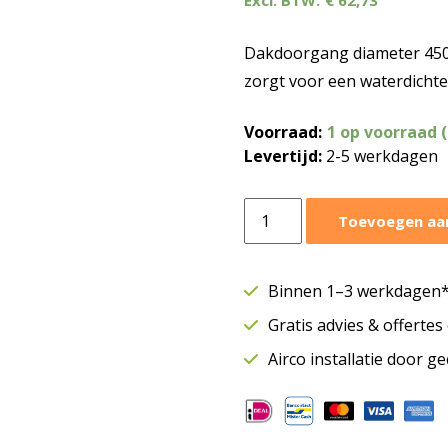
€
62,73
Dakdoorgang diameter 450
zorgt voor een waterdichte 
Voorraad:
1 op voorraad 
Levertijd:
2-5 werkdagen
Dakdoorgang
Toevoegen aa
Ø450
mm
aantal
Binnen 1–3 werkdagen* 
Gratis advies & offerte
Airco installatie door g