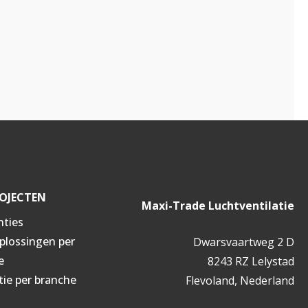
OJECTEN
Maxi-Trade Luchtventilatie
nties
oplossingen per
Dwarsvaartweg 2 D
e
8243 RZ Lelystad
tie per branche
Flevoland, Nederland