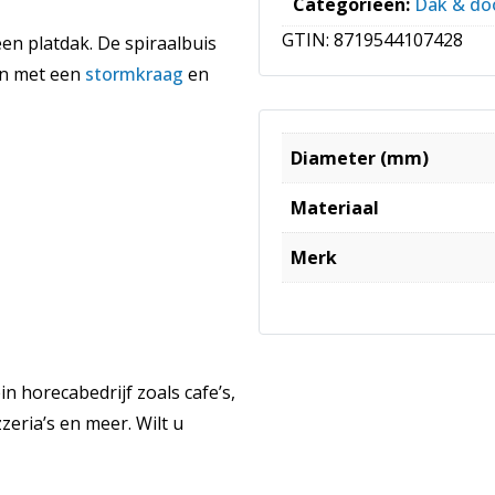
Categorieën:
Dak & do
GTIN:
8719544107428
en platdak. De spiraalbuis
an met een
stormkraag
en
Diameter (mm)
Materiaal
Merk
 horecabedrijf zoals cafe’s,
zeria’s en meer. Wilt u