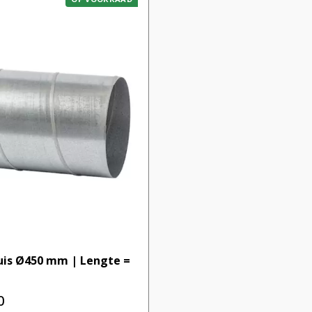
uis Ø450 mm | Lengte =
0