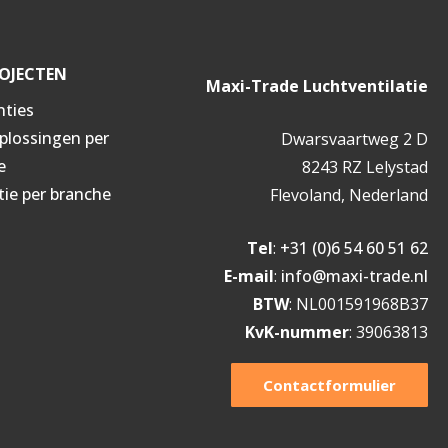
OJECTEN
Maxi-Trade Luchtventilatie
nties
oplossingen per
Dwarsvaartweg 2 D
e
8243 RZ Lelystad
tie per branche
Flevoland, Nederland
Tel
:
+31 (0)6 54 60 51 62
E-mail
:
info@maxi-trade.nl
BTW
: NL001591968B37
KvK-nummer
: 39063813
Contactformulier