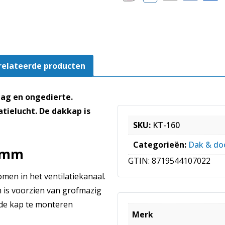
relateerde producten
ag en ongedierte.
tielucht. De dakkap is
SKU:
KT-160
Categorieën:
Dak & do
 mm
GTIN:
8719544107022
men in het ventilatiekanaal.
n is voorzien van grofmazig
 de kap te monteren
Merk