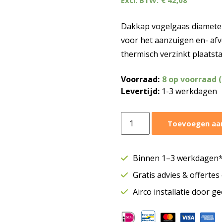
€
42,08
Dakkap vogelgaas diameter
voor het aanzuigen en- afvo
thermisch verzinkt plaatsta
Voorraad:
8 op voorraad 
Levertijd:
1-3 werkdagen
Dakkap
Toevoegen aa
Ø160
mm
|
Binnen 1–3 werkdagen* 
Met
Gratis advies & offerte
vogelgaas
aantal
Airco installatie door g