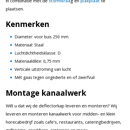
in combinatie met de
stormkraa
g en
plakplaat
te
plaatsen.
Kenmerken
Diameter: voor buis 250 mm
Materiaal: Staal
Luchtdichtheidsklasse: D
Materiaaldikte: 0,75 mm
Verticale uitstroming van lucht
Mét gaas tegen ongedierte en-of zwerfvuil
Montage kanaalwerk
Wilt u dat wij de deflectorkap leveren en monteren? Wij
leveren en monteren kanaalwerk voor midden- en klein
horecabedrijf zoals cafe’s, restaurants, cateringbedrijven,
grillrooms, snackbars, pizzeria’s en meer.