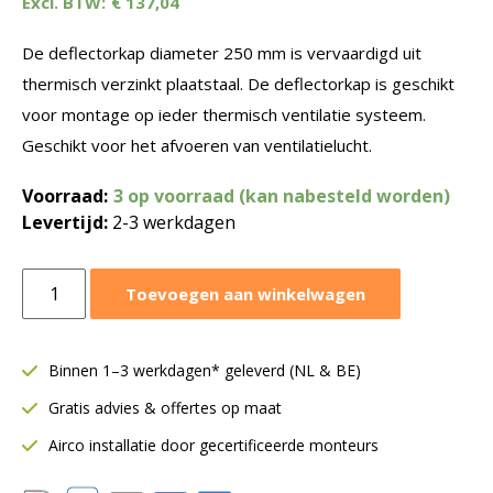
€
137,04
De deflectorkap diameter 250 mm is vervaardigd uit
thermisch verzinkt plaatstaal. De deflectorkap is geschikt
voor montage op ieder thermisch ventilatie systeem.
Geschikt voor het afvoeren van ventilatielucht.
Voorraad:
3 op voorraad (kan nabesteld worden)
Levertijd:
2-3 werkdagen
Deflectorkap
Toevoegen aan winkelwagen
Ø250
mm
|
Binnen 1–3 werkdagen* geleverd (NL & BE)
Staal
Gratis advies & offertes op maat
aantal
Airco installatie door gecertificeerde monteurs