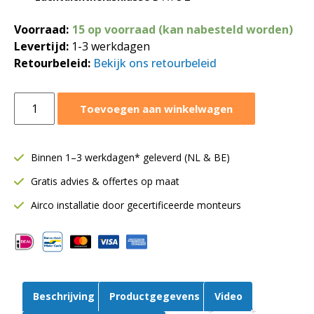
Voorraad:
15 op voorraad (kan nabesteld worden)
Levertijd:
1-3 werkdagen
Retourbeleid:
Bekijk ons retourbeleid
Deksel
Toevoegen aan winkelwagen
voor
hulpstuk
|
Binnen 1–3 werkdagen* geleverd (NL & BE)
Ø125
Gratis advies & offertes op maat
mm
aantal
Airco installatie door gecertificeerde monteurs
Beschrijving
Productgegevens
Video