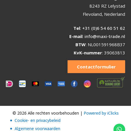
8243 RZ Lelystad
Flevoland, Nederland
Tel
:
+31 (0)6 54 60 51 62
E-mail
:
info@maxi-trade.nl
BTW
: NL001591968B37
KvK-nummer
: 39063813
Contactformulier
© 2026 Alle rechten voorbehouden |
Powered by iClicks
Cookie- en privacybeleid
Algemene voorwaarden