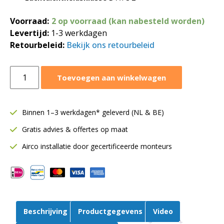
Voorraad:
2 op voorraad (kan nabesteld worden)
Levertijd:
1-3 werkdagen
Retourbeleid:
Bekijk ons retourbeleid
Deksel
Toevoegen aan winkelwagen
voor
hulpstuk
|
Binnen 1–3 werkdagen* geleverd (NL & BE)
Ø400
Gratis advies & offertes op maat
mm
aantal
Airco installatie door gecertificeerde monteurs
Beschrijving
Productgegevens
Video