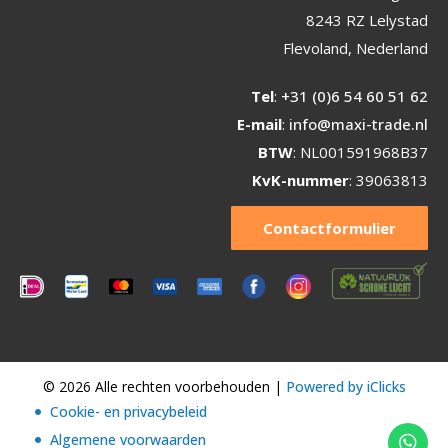
8243 RZ Lelystad
Flevoland, Nederland
Tel
:
+31 (0)6 54 60 51 62
E-mail
:
info@maxi-trade.nl
BTW
: NL001591968B37
KvK-nummer
: 39063813
Contactformulier
© 2026 Alle rechten voorbehouden |
Powered by iClicks
Cookie- en privacybeleid
Algemene voorwaarden