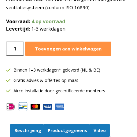
ventilatiesysteem (conform ISO 16890).
Voorraad:
4 op voorraad
Levertijd:
1-3 werkdagen
Östberg
Toevoegen aan winkelwagen
filterbox
FLK
Ø125
Binnen 1–3 werkdagen* geleverd (NL & BE)
mm
Gratis advies & offertes op maat
|
Inclusief
Airco installatie door gecertificeerde monteurs
filter
G4
aantal
Beschrijving
Productgegevens
Video