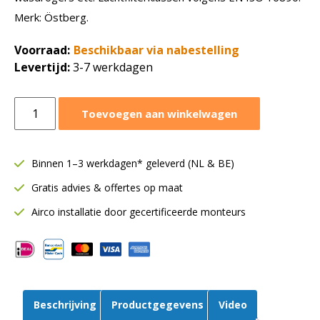
Merk: Östberg.
Voorraad:
Beschikbaar via nabestelling
Levertijd:
3-7 werkdagen
Filterdoek
Toevoegen aan winkelwagen
FLK
160
|
Binnen 1–3 werkdagen* geleverd (NL & BE)
ePM
Gratis advies & offertes op maat
Grof
50%
Airco installatie door gecertificeerde monteurs
|
Östberg
aantal
Beschrijving
Productgegevens
Video