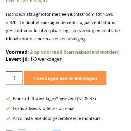
€
536,07
Fischbach afzuigmotor met een luchtstroom tot 1690
m3/h. De dubbel aanzuigende centrifugaal ventilator is
geschikt voor luchtverplaatsing, -verversing en ventilatie.
Ideaal voor o.a. horeca keuken afzuiging.
Voorraad:
2 op voorraad (kan nabesteld worden)
Levertijd:
1-3 werkdagen
Fischbach
Toevoegen aan winkelwagen
afzuigmotor
1690
m3/h
Binnen 1–3 werkdagen* geleverd (NL & BE)
|
Gratis advies & offertes op maat
D340-
E1
Airco installatie door gecertificeerde monteurs
aantal