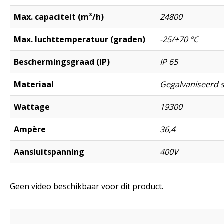
Max. capaciteit (m³/h)
24800
Max. luchttemperatuur (graden)
-25/+70 °C
Beschermingsgraad (IP)
IP 65
Materiaal
Gegalvaniseerd s
Wattage
19300
Ampère
36,4
Aansluitspanning
400V
Geen video beschikbaar voor dit product.