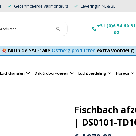
s
Gecertificeerde vakmonteurs
Levering in NL & BE
+31 (0)6 54 60 51
62
Nu in de SALE: alle
Östberg producten
extra voordelig!
Luchtkanalen
Dak & doorvoeren
Luchtverdeling
Horeca
Fischbach af
| DS0101-TD1