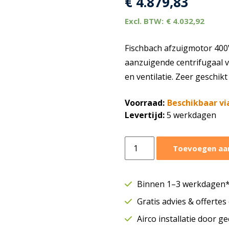
€
4.879,83
€
4.032,92
Fischbach afzuigmotor 400
aanzuigende centrifugaal ve
en ventilatie. Zeer geschik
Voorraad:
Beschikbaar vi
Levertijd:
5 werkdagen
Fischbach
Toevoegen aa
afzuigmotor
23020
m3/h
Binnen 1–3 werkdagen* 
|
Gratis advies & offerte
400V
|
Airco installatie door g
DS0101-