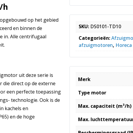
/h
e opgebouwd op het gebied
SKU:
DS0101-TD10
iceerd en binnen de
 in. Alle centrifugaal
Categorieën:
Afzuigmo
it.
afzuigmotoren
,
Horeca 
gmotor uit deze serie is
Merk
die direct op de externe
or een perfecte toepassing
Type motor
ngs- technologie. Ook is de
Max. capaciteit (m³/h)
in kachels en
P65) en de hoge
Max. luchttemperatuur
Beschermingsgraad (IP