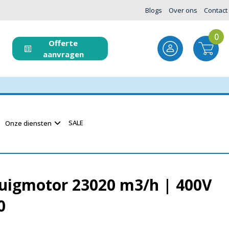
Blogs
Over ons
Contact
0
Offerte
aanvragen
SALE
Onze diensten
zuigmotor 23020 m3/h | 400V
0