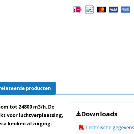
TD10
aantal
relateerde producten
oom tot 24800 m3/h. De
Downloads
kt voor luchtverplaatsing,
reca keuken afzuiging.
Technische gegeven