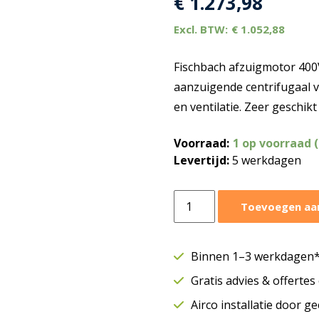
€
1.273,98
€
1.052,88
Fischbach afzuigmotor 400
aanzuigende centrifugaal ve
en ventilatie. Zeer geschik
Voorraad:
1 op voorraad 
Levertijd:
5 werkdagen
Fischbach
Toevoegen aa
afzuigmotor
6750
m3/h
Binnen 1–3 werkdagen* 
|
Gratis advies & offerte
400V
|
Airco installatie door g
D770-