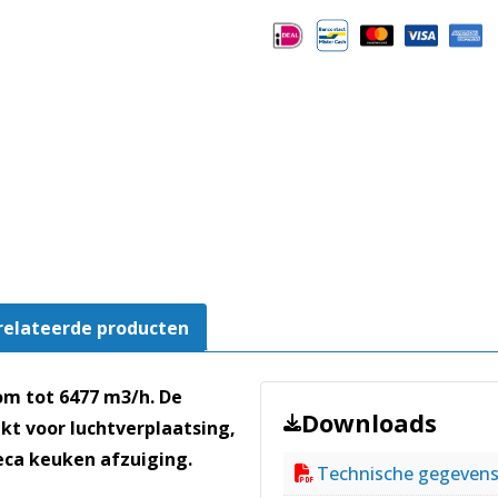
D1
aantal
relateerde producten
om tot 6477 m3/h. De
Downloads
kt voor luchtverplaatsing,
reca keuken afzuiging.
Technische gegeven