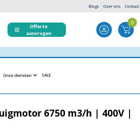
Blogs
Over ons
Contact
0
Offerte
aanvragen
SALE
Onze diensten
uigmotor 6750 m3/h | 400V |