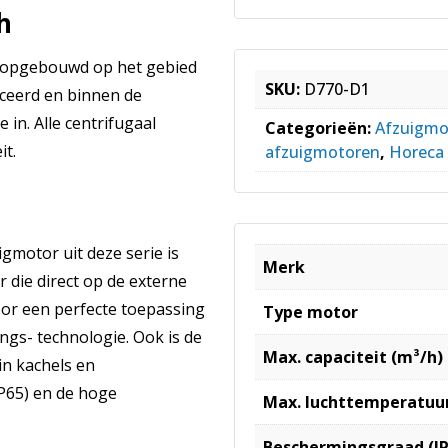
h
e opgebouwd op het gebied
SKU:
D770-D1
iceerd en binnen de
 in. Alle centrifugaal
Categorieën:
Afzuigmo
it.
afzuigmotoren
,
Horeca 
gmotor uit deze serie is
Merk
die direct op de externe
or een perfecte toepassing
Type motor
ngs- technologie. Ook is de
Max. capaciteit (m³/h)
in kachels en
P65) en de hoge
Max. luchttemperatuur
Beschermingsgraad (IP