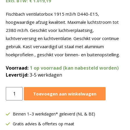
€
1.019,19
Fischbach ventilatorbox 1915 m3/h D440-E15,
hoogwaardige afzuig kwaliteit. Maximale luchtstroom tot
2380 m3/h. Geschikt voor luchtverplaatsing,
luchtverversing en luchtventilatie. Geschikt voor continue
gebruik. Kast vervaardigd uit staal met aluminium
hoekprofielen , geschikt voor binnen- en buitenopstelling.
Voorraad:
1 op voorraad (kan nabesteld worden)
Levertijd:
3-5 werkdagen
Fischbach
Toevoegen aan winkelwagen
ventilatorbox
1915
m3/h
Binnen 1–3 werkdagen* geleverd (NL & BE)
|
Gratis advies & offertes op maat
D440-