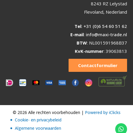
8243 RZ Lelystad
Flevoland, Nederland
Tel
:
+31 (0)6 54 60 51 62
E-mail
:
info@maxi-trade.nl
BTW
: NL001591968B37
KvK-nummer
: 39063813
Contactformulier
© 2026 Alle rechten voorbehouden |
Powered by iClicks
Cookie- en privacybeleid
Algemene voorwaarden