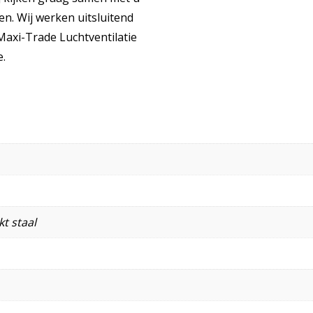
n. Wij werken uitsluitend
axi-Trade Luchtventilatie
e.
t staal