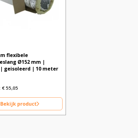
m flexibele
ieslang Ø152 mm |
| geisoleerd | 10 meter
€
55,05
Bekijk product