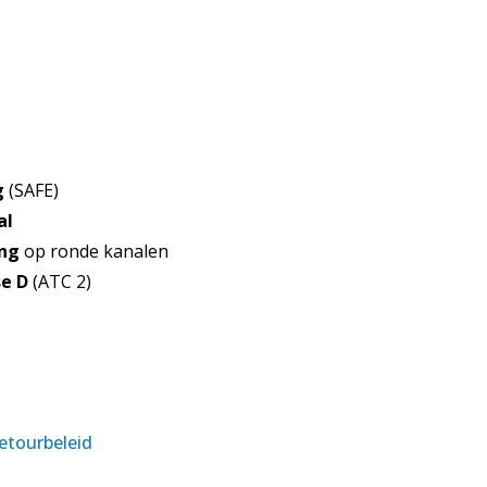
g
(SAFE)
al
ing
op ronde kanalen
se D
(ATC 2)
retourbeleid