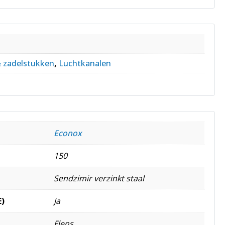
& zadelstukken
,
Luchtkanalen
Econox
150
Sendzimir verzinkt staal
E)
Ja
Flens