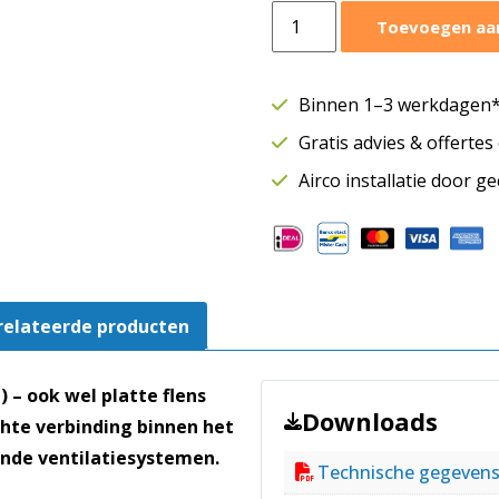
Flens
Toevoegen aa
vlak
staal
Ø150
Binnen 1–3 werkdagen* 
mm
Gratis advies & offerte
|
SAFE
Airco installatie door g
aansluiting
aantal
relateerde producten
 – ook wel platte flens
Downloads
chte verbinding binnen het
ende ventilatiesystemen.
Technische gegeven