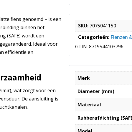
latte flens genoemd – is een
SKU:
7075041150
erbinding binnen het
ing (SAFE) wordt een
Categorieën:
Flenzen 
 gegarandeerd. Ideaal voor
GTIN:
8719544103796
n efficiëntie en
uurzaamheid
Merk
zimir), wat zorgt voor een
Diameter (mm)
ensduur. De aansluiting is
Materiaal
uchtkanalen.
Rubberafdichting (SAF
Model