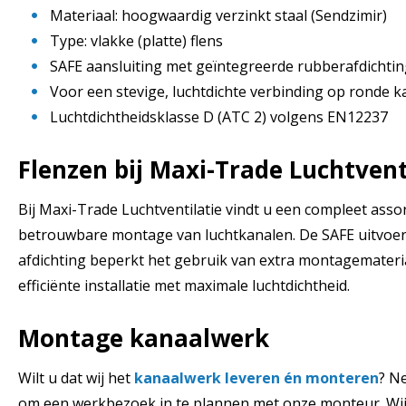
Materiaal: hoogwaardig verzinkt staal (Sendzimir)
Type: vlakke (platte) flens
SAFE aansluiting met geïntegreerde rubberafdichti
Voor een stevige, luchtdichte verbinding op ronde k
Luchtdichtheidsklasse D (ATC 2) volgens EN12237
Flenzen bij Maxi-Trade Luchtvent
Bij Maxi-Trade Luchtventilatie vindt u een compleet asso
betrouwbare montage van luchtkanalen. De SAFE uitvoe
afdichting beperkt het gebruik van extra montagemateria
efficiënte installatie met maximale luchtdichtheid.
Montage kanaalwerk
Wilt u dat wij het
kanaalwerk leveren én monteren
? N
om een werkbezoek in te plannen met onze monteur. Wij