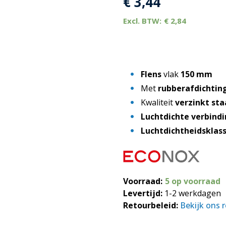
€
3,44
€
2,84
Flens
vlak
150 mm
Met
rubberafdichtin
Kwaliteit
verzinkt sta
Luchtdichte verbind
Luchtdichtheidsklas
Voorraad:
5 op voorraad
Levertijd:
1-2 werkdagen
Retourbeleid:
Bekijk ons 