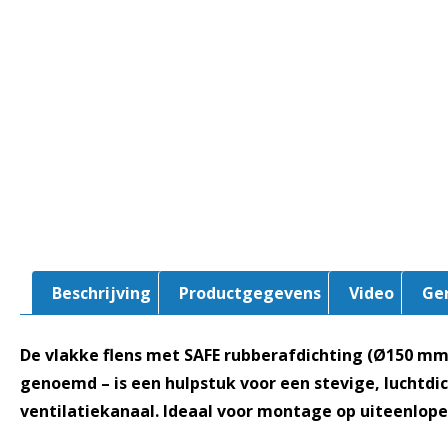
Beschrijving
Productgegevens
Video
Ge
De vlakke flens met SAFE rubberafdichting (Ø150 mm)
genoemd – is een hulpstuk voor een stevige, luchtdi
ventilatiekanaal. Ideaal voor montage op uiteenlop