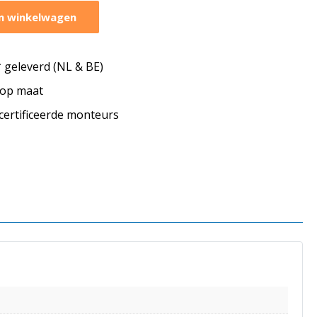
n winkelwagen
geleverd (NL & BE)
s op maat
ecertificeerde monteurs
s