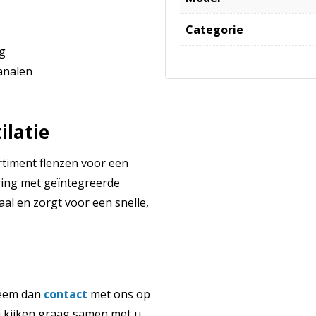
Categorie
ng
analen
ilatie
rtiment flenzen voor een
ring met geïntegreerde
al en zorgt voor een snelle,
eem dan
contact
met ons op
 kijken graag samen met u