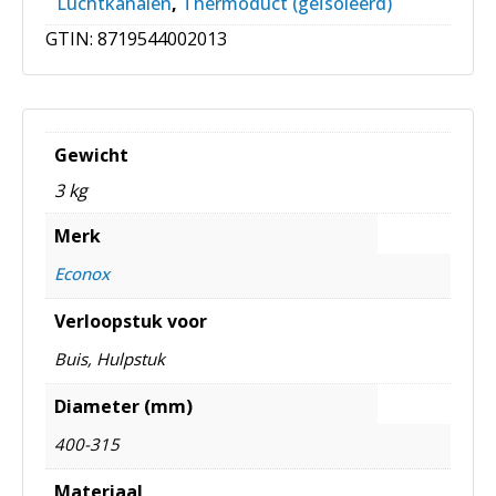
Luchtkanalen
,
Thermoduct (geïsoleerd)
GTIN:
8719544002013
Gewicht
3 kg
Merk
Econox
Verloopstuk voor
Buis, Hulpstuk
Diameter (mm)
400-315
Materiaal