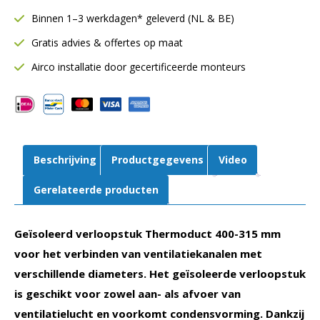
Ø400
Binnen 1–3 werkdagen* geleverd (NL & BE)
mm
Gratis advies & offertes op maat
naar
315
Airco installatie door gecertificeerde monteurs
mm
|
9
mm
isolatie
Beschrijving
Productgegevens
Video
aantal
Gerelateerde producten
Geïsoleerd verloopstuk Thermoduct 400-315 mm
voor het verbinden van ventilatiekanalen met
verschillende diameters. Het geïsoleerde verloopstuk
is geschikt voor zowel aan- als afvoer van
ventilatielucht en voorkomt condensvorming. Dankzij