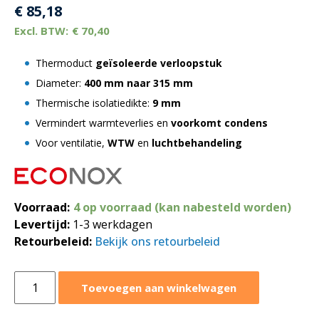
€
85,18
€
70,40
Thermoduct
geïsoleerde verloopstuk
Diameter:
400 mm naar 315 mm
Thermische isolatiedikte:
9 mm
Vermindert warmteverlies en
voorkomt condens
Voor ventilatie,
WTW
en
luchtbehandeling
Voorraad:
4 op voorraad (kan nabesteld worden)
Levertijd:
1-3 werkdagen
Retourbeleid:
Bekijk ons retourbeleid
Geïsoleerd
Toevoegen aan winkelwagen
verloopstuk
thermoduct