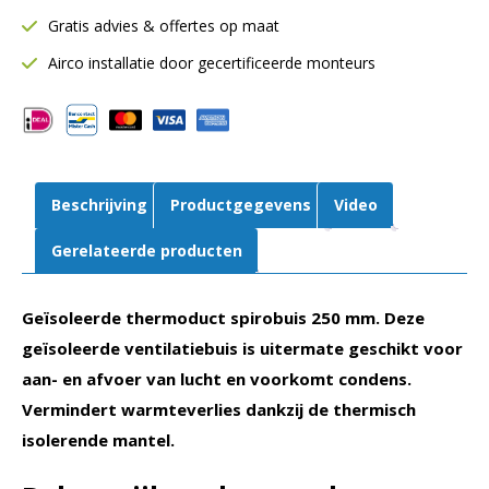
Ø250
Gratis advies & offertes op maat
mm
|
Airco installatie door gecertificeerde monteurs
L=
2000
mm
|
13
Beschrijving
Productgegevens
Video
mm
aantal
Gerelateerde producten
Geïsoleerde thermoduct spirobuis 250 mm. Deze
geïsoleerde ventilatiebuis is uitermate geschikt voor
aan- en afvoer van lucht en voorkomt condens.
Vermindert warmteverlies dankzij de thermisch
isolerende mantel.