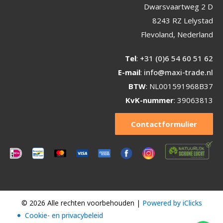
Dwarsvaartweg 2 D
8243 RZ Lelystad
Flevoland, Nederland
Tel
:
+31 (0)6 54 60 51 62
E-mail
:
info@maxi-trade.nl
BTW
: NL001591968B37
KvK-nummer
: 39063813
Contactformulier
© 2026 Alle rechten voorbehouden |
Powered by iClicks
Cookie- en privacybeleid