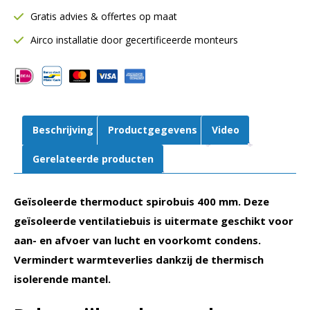
Ø400
Gratis advies & offertes op maat
mm
|
Airco installatie door gecertificeerde monteurs
L=
2000
mm
|
9
Beschrijving
Productgegevens
Video
mm
aantal
Gerelateerde producten
Geïsoleerde thermoduct spirobuis 400 mm. Deze
geïsoleerde ventilatiebuis is uitermate geschikt voor
aan- en afvoer van lucht en voorkomt condens.
Vermindert warmteverlies dankzij de thermisch
isolerende mantel.