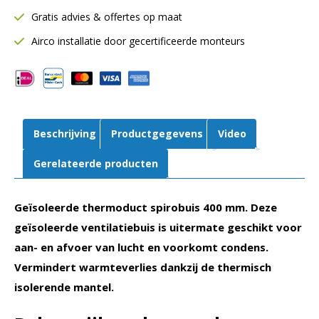
Ø400
Gratis advies & offertes op maat
mm
|
Airco installatie door gecertificeerde monteurs
L=
2000
mm
|
13
Beschrijving
Productgegevens
Video
mm
aantal
Gerelateerde producten
Geïsoleerde thermoduct spirobuis 400 mm. Deze
geïsoleerde ventilatiebuis is uitermate geschikt voor
aan- en afvoer van lucht en voorkomt condens.
Vermindert warmteverlies dankzij de thermisch
isolerende mantel.