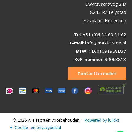
Dwarsvaartweg 2 D
8243 RZ Lelystad
Flevoland, Nederland
Tel
:
+31 (0)6 54 60 51 62
E-mail
:
info@maxi-trade.nl
BTW
: NL001591968B37
KvK-nummer
: 39063813
Contactformulier
© 2026 Alle rechten voorbehouden |
Powered by iClicks
Cookie- en privacybeleid