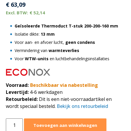
€
63,09
€
52,14
Geïsoleerde Thermoduct T-stuk
200-200-160 mm
Isolatie dikte:
13 mm
Voor aan- en afvoer lucht,
geen condens
Vermindering van
warmteverlies
Voor
WTW-units
en luchtbehandelingsinstallaties
Voorraad:
Beschikbaar via nabestelling
Levertijd:
4-6 werkdagen
Retourbeleid:
Dit is een niet-voorraadartikel en
wordt speciaal besteld.
Bekijk ons retourbeleid
Geïsoleerde
Toevoegen aan winkelwagen
thermoduct