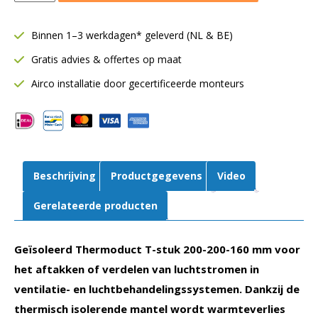
T-
stuk
Binnen 1–3 werkdagen* geleverd (NL & BE)
Ø200-
Gratis advies & offertes op maat
200-
160
Airco installatie door gecertificeerde monteurs
mm
|
90°
|
13
Beschrijving
Productgegevens
Video
mm
isolatie
Gerelateerde producten
aantal
Geïsoleerd Thermoduct T-stuk 200-200-160 mm voor
het aftakken of verdelen van luchtstromen in
ventilatie- en luchtbehandelingssystemen. Dankzij de
thermisch isolerende mantel wordt warmteverlies