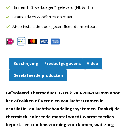
stuk
Binnen 1–3 werkdagen* geleverd (NL & BE)
Ø200-
Gratis advies & offertes op maat
200-
160
Airco installatie door gecertificeerde monteurs
mm
|
90°
|
9
Beschrijving
Productgegevens
Video
mm
isolatie
Gerelateerde producten
aantal
Geïsoleerd Thermoduct T-stuk 200-200-160 mm voor
het aftakken of verdelen van luchtstromen in
ventilatie- en luchtbehandelingssystemen. Dankzij de
thermisch isolerende mantel wordt warmteverlies
beperkt en condensvorming voorkomen, wat zorgt