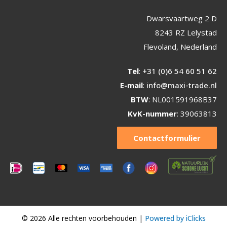
Dwarsvaartweg 2 D
8243 RZ Lelystad
Flevoland, Nederland
Tel
:
+31 (0)6 54 60 51 62
E-mail
:
info@maxi-trade.nl
BTW
: NL001591968B37
KvK-nummer
: 39063813
Contactformulier
© 2026 Alle rechten voorbehouden |
Powered by iClicks