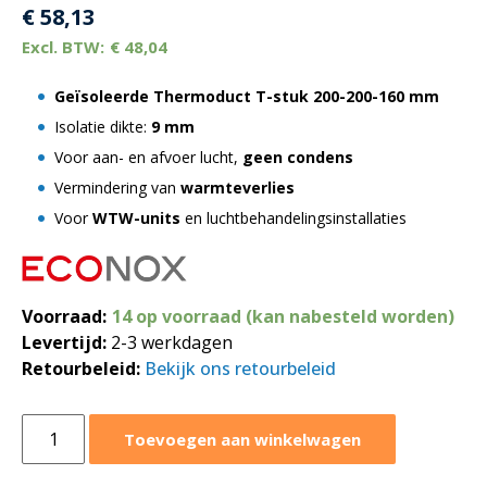
€
58,13
€
48,04
Geïsoleerde Thermoduct T-stuk
200-200-160 mm
Isolatie dikte:
9 mm
Voor aan- en afvoer lucht,
geen condens
Vermindering van
warmteverlies
Voor
WTW-units
en luchtbehandelingsinstallaties
Voorraad:
14 op voorraad (kan nabesteld worden)
Levertijd:
2-3 werkdagen
Retourbeleid:
Bekijk ons retourbeleid
Geïsoleerde
Toevoegen aan winkelwagen
thermoduct
T-