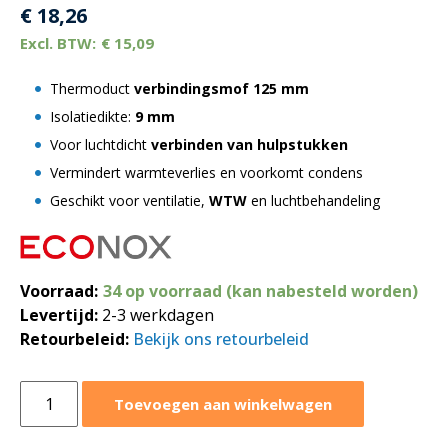
€
18,26
€
15,09
Thermoduct
verbindingsmof
125 mm
Isolatiedikte:
9 mm
Voor luchtdicht
verbinden van hulpstukken
Vermindert warmteverlies en voorkomt condens
Geschikt voor ventilatie,
WTW
en luchtbehandeling
Voorraad:
34 op voorraad (kan nabesteld worden)
Levertijd:
2-3 werkdagen
Retourbeleid:
Bekijk ons retourbeleid
Geïsoleerde
Toevoegen aan winkelwagen
thermoduct
verbindingsmof