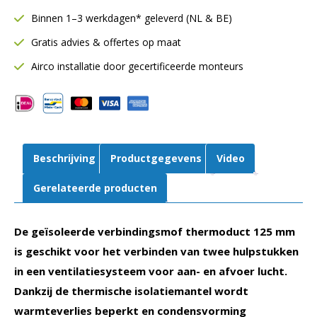
Ø125
Binnen 1–3 werkdagen* geleverd (NL & BE)
mm
Gratis advies & offertes op maat
|
9
Airco installatie door gecertificeerde monteurs
mm
isolatie
aantal
Beschrijving
Productgegevens
Video
Gerelateerde producten
De geïsoleerde verbindingsmof thermoduct 125 mm
is geschikt voor het verbinden van twee hulpstukken
in een ventilatiesysteem voor aan- en afvoer lucht.
Dankzij de thermische isolatiemantel wordt
warmteverlies beperkt en condensvorming