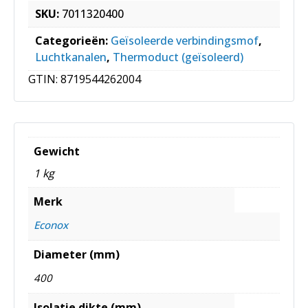
SKU:
7011320400
Categorieën:
Geïsoleerde verbindingsmof
,
Luchtkanalen
,
Thermoduct (geïsoleerd)
GTIN:
8719544262004
Gewicht
1 kg
Merk
Econox
Diameter (mm)
400
Isolatie dikte (mm)