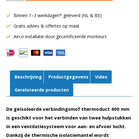
verbindingsmof
Ø400
Binnen 1–3 werkdagen* geleverd (NL & BE)
mm
Gratis advies & offertes op maat
|
13
Airco installatie door gecertificeerde monteurs
mm
isolatie
aantal
Beschrijving
Productgegevens
Video
Gerelateerde producten
De geïsoleerde verbindingsmof thermoduct 400 mm
is geschikt voor het verbinden van twee hulpstukken
in een ventilatiesysteem voor aan- en afvoer lucht.
Dankzij de thermische isolatiemantel wordt