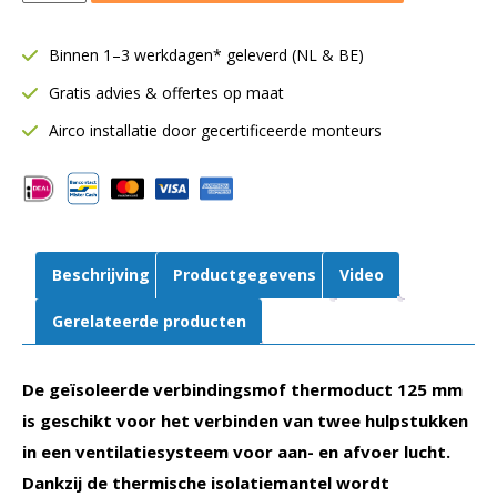
verbindingsmof
Ø125
Binnen 1–3 werkdagen* geleverd (NL & BE)
mm
Gratis advies & offertes op maat
|
13
Airco installatie door gecertificeerde monteurs
mm
isolatie
aantal
Beschrijving
Productgegevens
Video
Gerelateerde producten
De geïsoleerde verbindingsmof thermoduct 125 mm
is geschikt voor het verbinden van twee hulpstukken
in een ventilatiesysteem voor aan- en afvoer lucht.
Dankzij de thermische isolatiemantel wordt