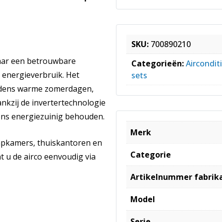
SKU:
700890210
naar een betrouwbare
Categorieën:
Aircondit
 energieverbruik. Het
sets
ijdens warme zomerdagen,
nkzij de invertertechnologie
ens energiezuinig behouden.
Merk
apkamers, thuiskantoren en
Categorie
 u de airco eenvoudig via
Artikelnummer fabrik
Model
Serie