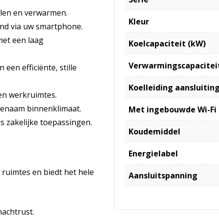
elen en verwarmen.
Kleur
and via uw smartphone.
et een laag
Koelcapaciteit (kW)
Verwarmingscapacitei
een efficiënte, stille
Koelleiding aansluiting
en werkruimtes.
ngenaam binnenklimaat.
Met ingebouwde Wi-Fi
ls zakelijke toepassingen.
Koudemiddel
Energielabel
e ruimtes en biedt het hele
Aansluitspanning
nachtrust.