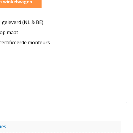
n winkelwagen
geleverd (NL & BE)
s op maat
ecertificeerde monteurs
ies