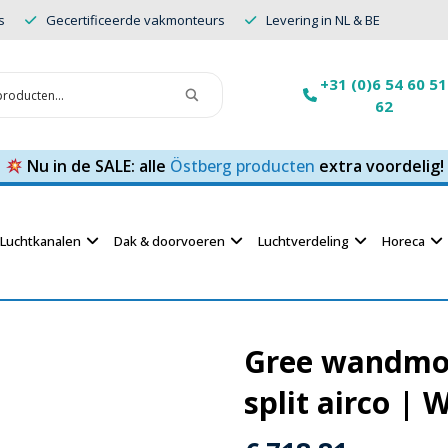
s
Gecertificeerde vakmonteurs
Levering in NL & BE
+31 (0)6 54 60 51
62
Nu in de SALE: alle
Östberg producten
extra voordelig!
Luchtkanalen
Dak & doorvoeren
Luchtverdeling
Horeca
Gree wandmode
split airco | 