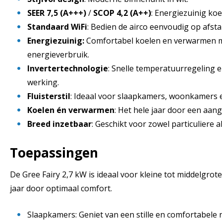
SEER 7,5 (A+++)
/
SCOP 4,2 (A++)
: Energiezuinig ko
Standaard WiFi
: Bedien de airco eenvoudig op afst
Energiezuinig:
Comfortabel koelen en verwarmen m
energieverbruik.
Invertertechnologie
: Snelle temperatuurregeling en 
werking.
Fluisterstil
: Ideaal voor slaapkamers, woonkamers 
Koelen én verwarmen
: Het hele jaar door een aa
Breed inzetbaar
: Geschikt voor zowel particuliere a
Toepassingen
De Gree Fairy 2,7 kW is ideaal voor kleine tot middelgrot
jaar door optimaal comfort.
Slaapkamers: Geniet van een stille en comfortabele 