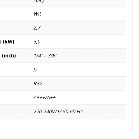
Wit
2,7
t (kW)
3,0
 (inch)
1/4" – 3/8"
Ja
R32
A+++/A++
220-240V/1/ 50-60 Hz