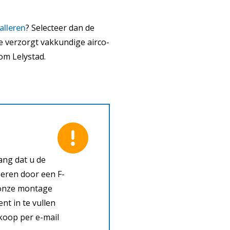
alleren
? Selecteer dan de
e verzorgt vakkundige airco-
dom Lelystad.
ang dat u de
voeren door een F-
n onze montage
nt in te vullen
nkoop per e-mail