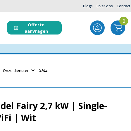
Blogs
Over ons
Contact
0
Offerte
aanvragen
SALE
Onze diensten
l Fairy 2,7 kW | Single-
WiFi | Wit