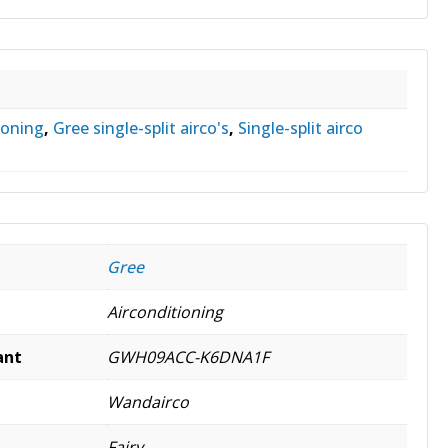
ioning
,
Gree single-split airco's
,
Single-split airco
Gree
Airconditioning
ant
GWH09ACC-K6DNA1F
Wandairco
Fairy