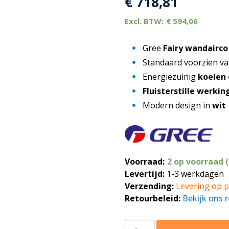
€
718,81
€
594,06
Gree
Fairy wandairco
Standaard voorzien v
Energiezuinig
koelen
Fluisterstille werkin
Modern design in
wit
Voorraad:
2 op voorraad 
Levertijd:
1-3 werkdagen
Verzending:
Levering op p
Retourbeleid:
Bekijk ons 
Gree