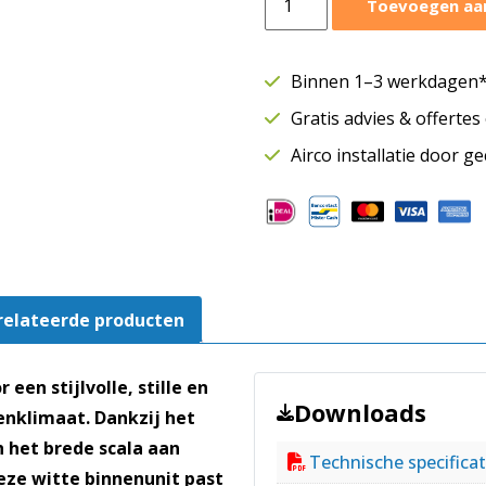
Toevoegen aa
wandmodel
Fairy
2,7
Binnen 1–3 werkdagen* 
kW
Gratis advies & offerte
|
Single-
Airco installatie door g
split
airco
|
WiFi
|
Wit
relateerde producten
aantal
 een stijlvolle, stille en
Downloads
enklimaat. Dankzij het
 het brede scala aan
Technische specificat
Deze witte binnenunit past