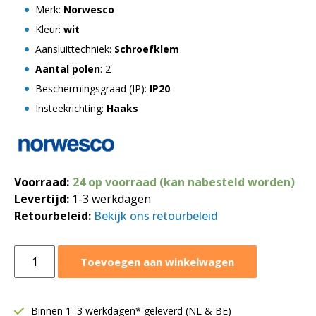
Merk:
Norwesco
Kleur:
wit
Aansluittechniek:
Schroefklem
Aantal polen
: 2
Beschermingsgraad (IP):
IP20
Insteekrichting:
Haaks
Voorraad:
24 op voorraad (kan nabesteld worden)
Levertijd:
1-3 werkdagen
Retourbeleid:
Bekijk ons retourbeleid
Haakse
Toevoegen aan winkelwagen
stekker
2-
polig
Binnen 1–3 werkdagen* geleverd (NL & BE)