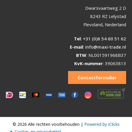
Dwarsvaartweg 2 D
8243 RZ Lelystad
Flevoland, Nederland
Tel
:
+31 (0)6 54 60 51 62
E-mail
:
info@maxi-trade.nl
BTW
: NL001591968B37
KvK-nummer
: 39063813
Contactformulier
© 2026 Alle rechten voorbehouden |
Powered by iClicks
Cookie- en privacybeleid