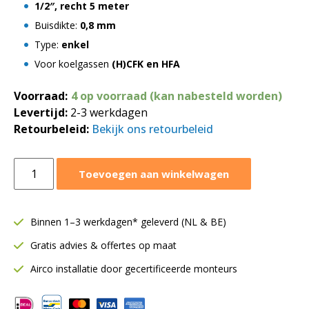
1/2″, recht 5 meter
Buisdikte:
0,8 mm
Type:
enkel
Voor koelgassen
(H)CFK en HFA
Voorraad:
4 op voorraad (kan nabesteld worden)
Levertijd:
2-3 werkdagen
Retourbeleid:
Bekijk ons retourbeleid
Halcor
Toevoegen aan winkelwagen
koelleiding
1/2"
|
Binnen 1–3 werkdagen* geleverd (NL & BE)
Ongeïsoleerd
Gratis advies & offertes op maat
|
Recht
Airco installatie door gecertificeerde monteurs
5
meter