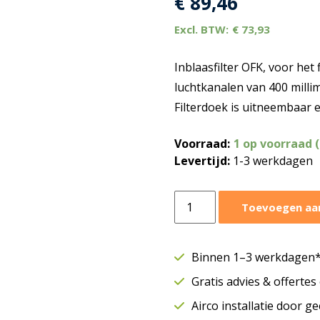
€
89,46
€
73,93
Inblaasfilter OFK, voor het 
luchtkanalen van 400 millim
Filterdoek is uitneembaar 
Voorraad:
1 op voorraad 
Levertijd:
1-3 werkdagen
Inblaas
Toevoegen aa
filter
OFK
Ø400
Binnen 1–3 werkdagen* 
mm
Gratis advies & offerte
|
Voor
Airco installatie door g
rond