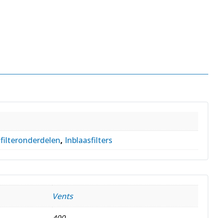
 filteronderdelen
,
Inblaasfilters
Vents
400