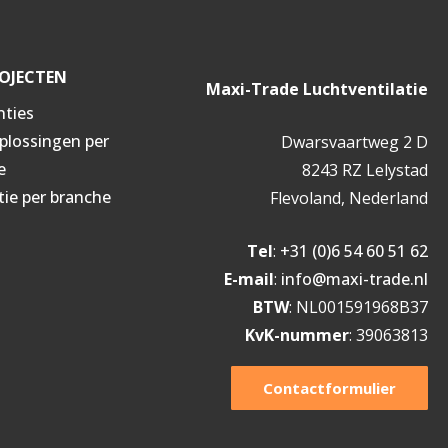
OJECTEN
Maxi-Trade Luchtventilatie
nties
oplossingen per
Dwarsvaartweg 2 D
e
8243 RZ Lelystad
tie per branche
Flevoland, Nederland
Tel
:
+31 (0)6 54 60 51 62
E-mail
:
info@maxi-trade.nl
BTW
: NL001591968B37
KvK-nummer
: 39063813
Contactformulier