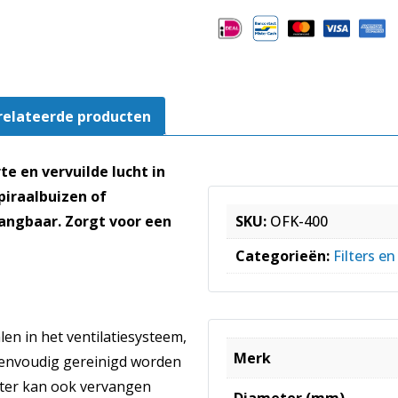
kanaalwerk
aantal
relateerde producten
te en vervuilde lucht in
piraalbuizen of
vangbaar. Zorgt voor een
SKU:
OFK-400
Categorieën:
Filters en
en in het ventilatiesysteem,
Merk
f eenvoudig gereinigd worden
ilter kan ook vervangen
Diameter (mm)