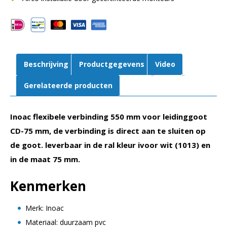
|
75
mm
|
Ivoor
Beschrijving
Productgegevens
Video
wit
aantal
Gerelateerde producten
Inoac flexibele verbinding 550 mm voor leidinggoot
CD-75 mm, de verbinding is direct aan te sluiten op
de goot.
leverbaar in de ral kleur ivoor wit (1013) en
in de maat 75 mm.
Kenmerken
Merk: Inoac
Materiaal: duurzaam pvc