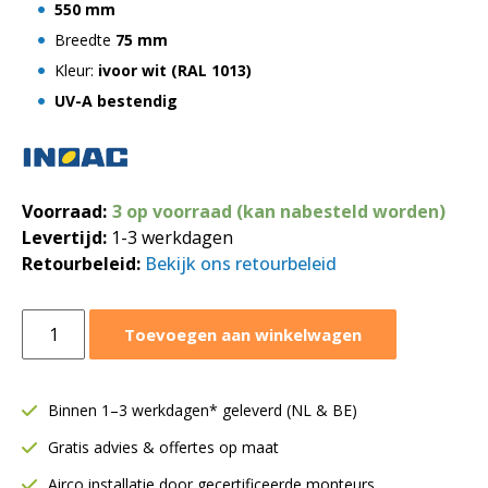
550 mm
Breedte
75 mm
Kleur:
ivoor wit
(RAL 1013)
UV-A bestendig
Voorraad:
3 op voorraad (kan nabesteld worden)
Levertijd:
1-3 werkdagen
Retourbeleid:
Bekijk ons retourbeleid
Inoac
Toevoegen aan winkelwagen
flexibele
verbinding
550
Binnen 1–3 werkdagen* geleverd (NL & BE)
mm
Gratis advies & offertes op maat
NF-
75
Airco installatie door gecertificeerde monteurs