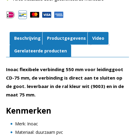
|
75
mm
|
Wit
Beschrijving
Productgegevens
Video
aantal
Gerelateerde producten
Inoac flexibele verbinding 550 mm voor leidinggoot
CD-75 mm, de verbinding is direct aan te sluiten op
de goot.
leverbaar in de ral kleur wit (9003) en in de
maat 75 mm.
Kenmerken
Merk: Inoac
Materiaal: duurzaam pvc