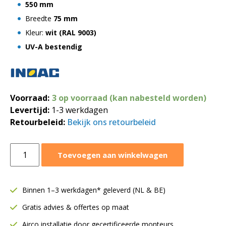
550 mm
Breedte
75 mm
Kleur:
wit
(RAL 9003)
UV-A bestendig
Voorraad:
3 op voorraad (kan nabesteld worden)
Levertijd:
1-3 werkdagen
Retourbeleid:
Bekijk ons retourbeleid
Inoac
Toevoegen aan winkelwagen
flexibele
verbinding
550
Binnen 1–3 werkdagen* geleverd (NL & BE)
mm
Gratis advies & offertes op maat
NF-
75
Airco installatie door gecertificeerde monteurs