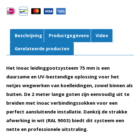
5
x
L=2
meter
|
Beschrijving
Productgegevens
Video
ACTIE
aantal
Gerelateerde producten
Het Inoac leidinggootsysteem 75 mm is een
duurzame en UV-bestendige oplossing voor het
netjes wegwerken van koelleidingen, zowel binnen als
buiten. De 2 meter lange goten zijn eenvoudig uit te
breiden met Inoac verbindingssokken voor een
perfect aansluitende installatie. Dankzij de strakke
afwerking in wit (RAL 9003) biedt dit systeem een
nette en professionele uitstraling.