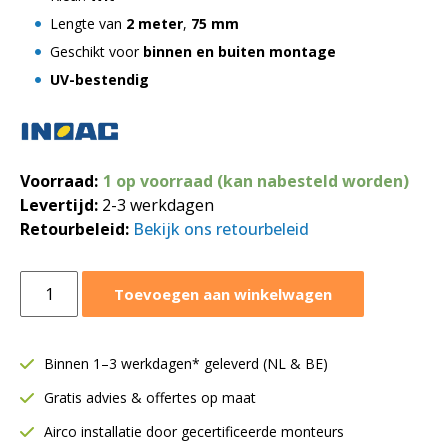
Lengte van
2 meter
,
75 mm
Geschikt voor
binnen en buiten montage
UV-bestendig
Voorraad:
1 op voorraad (kan nabesteld worden)
Levertijd:
2-3 werkdagen
Retourbeleid:
Bekijk ons retourbeleid
Inoac
Toevoegen aan winkelwagen
leidinggoot
75
mm
Binnen 1–3 werkdagen* geleverd (NL & BE)
|
Gratis advies & offertes op maat
Wit
|
Airco installatie door gecertificeerde monteurs