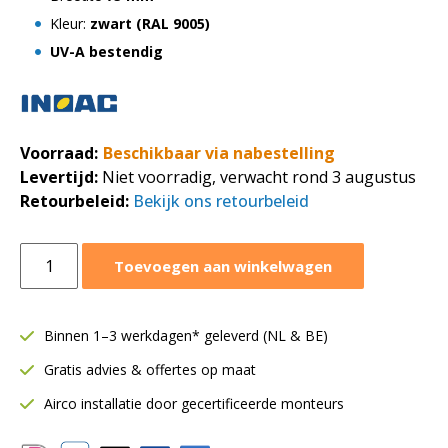
Kleur:
zwart (RAL 9005)
UV-A bestendig
Voorraad:
Beschikbaar via nabestelling
Levertijd:
Niet voorradig, verwacht rond 3 augustus
Retourbeleid:
Bekijk ons retourbeleid
Inoac
Toevoegen aan winkelwagen
muur
afdekkap
NW
Binnen 1–3 werkdagen* geleverd (NL & BE)
75-
Gratis advies & offertes op maat
Z
|
Airco installatie door gecertificeerde monteurs
75
mm