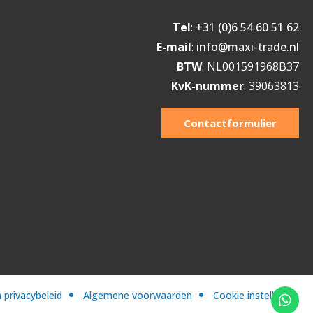
Tel
:
+31 (0)6 54 60 51 62
E-mail
:
info@maxi-trade.nl
BTW
: NL001591968B37
KvK-nummer
: 39063813
Contactformulier
 privacybeleid
Algemene voorwaarden
Cookie instellingen