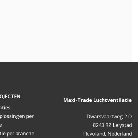
OJECTEN
Maxi-Trade Luchtventilatie
nties
oplossingen per
Dwarsvaartweg 2 D
e
8243 RZ Lelystad
tie per branche
Flevoland, Nederland