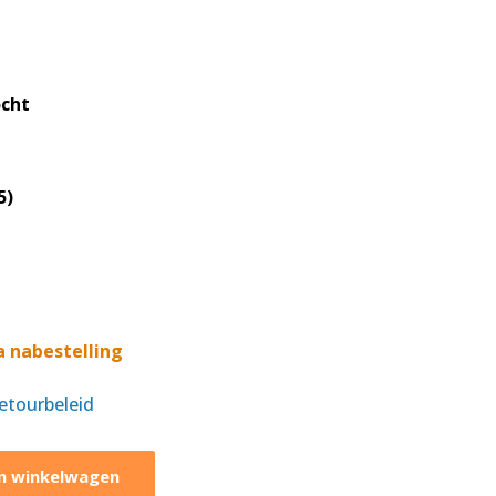
ocht
5)
a nabestelling
retourbeleid
n winkelwagen