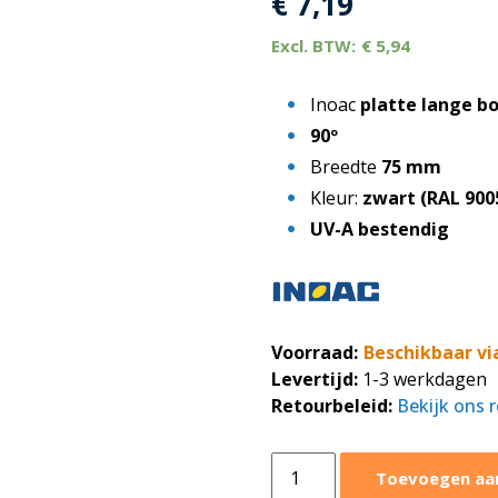
€
7,19
€
5,94
Inoac
platte lange b
90º
Breedte
75 mm
Kleur:
zwart (RAL 900
UV-A bestendig
Voorraad:
Beschikbaar vi
Levertijd:
1-3 werkdagen
Retourbeleid:
Bekijk ons 
Inoac
Toevoegen aa
platte