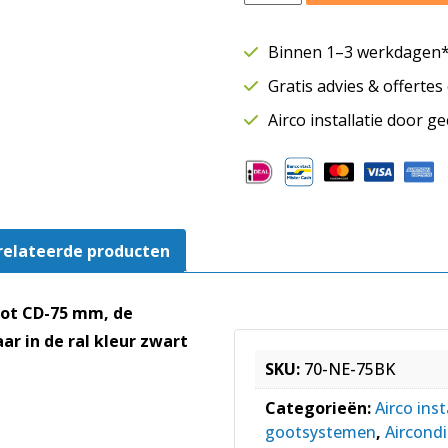
lange
bocht
Binnen 1–3 werkdagen* 
90
Gratis advies & offerte
graden
NE
Airco installatie door g
75-
Z
|
75
mm
relateerde producten
|
Zwart
aantal
oot CD-75 mm, de
ar in de ral kleur zwart
SKU:
70-NE-75BK
Categorieën:
Airco inst
gootsystemen
,
Aircondi