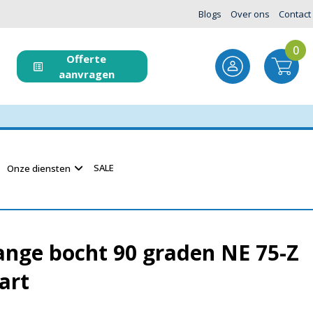
Blogs
Over ons
Contact
0
Offerte
aanvragen
SALE
Onze diensten
lange bocht 90 graden NE 75-Z
art