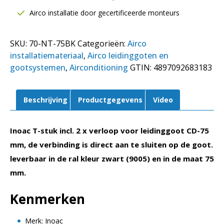
verloop
Airco installatie door gecertificeerde monteurs
60
NT
SKU:
70-NT-75BK
Categorieën:
Airco
75-
installatiemateriaal
,
Airco leidinggoten en
Z
gootsystemen
,
Airconditioning
GTIN:
4897092683183
|
75
mm
Beschrijving
Productgegevens
Video
|
Zwart
aantal
Inoac T-stuk incl. 2 x verloop voor leidinggoot CD-75
mm, de verbinding is direct aan te sluiten op de goot.
leverbaar in de ral kleur zwart (9005) en in de maat 75
mm.
Kenmerken
Merk: Inoac