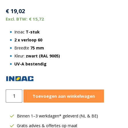
€
19,02
€
15,72
Inoac
T-stuk
2 x verloop 60
Breedte
75 mm
Kleur:
zwart (RAL 9005)
UV-A bestendig
Inoac
Toevoegen aan winkelwagen
T-
stuk
incl.
Binnen 1–3 werkdagen* geleverd (NL & BE)
2
Gratis advies & offertes op maat
x