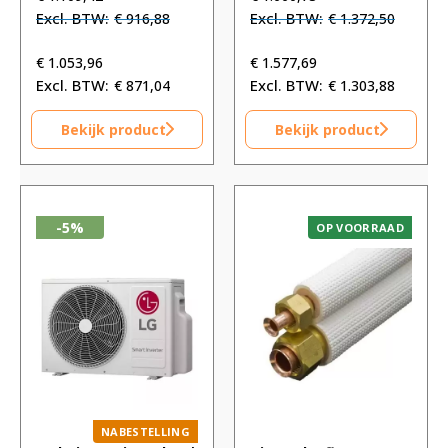
prijs
prijs
prijs
prijs
€
916,88
€
1.372,50
was:
is:
was:
is:
€ 1.109,42.
€ 1.109,42.
€ 1.660,73.
€ 1.660,73.
€
1.053,96
€
1.577,69
€
871,04
€
1.303,88
Bekijk product
Bekijk product
-5%
OP VOORRAAD
NABESTELLING