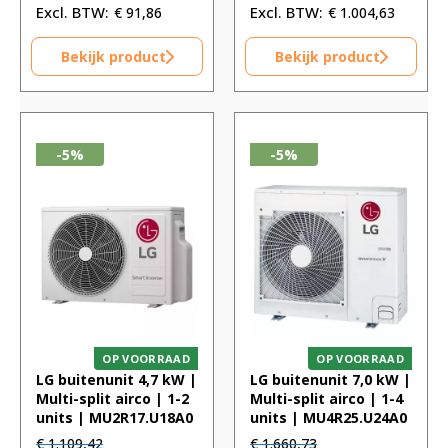
€
91,86
€
1.004,63
Bekijk product
Bekijk product
-5%
-5%
OP VOORRAAD
OP VOORRAAD
LG buitenunit 4,7 kW |
LG buitenunit 7,0 kW |
Multi-split airco | 1-2
Multi-split airco | 1-4
units | MU2R17.U18A0
units | MU4R25.U24A0
Oorspronkelijke
Huidige
Oorspronkelijke
Huidige
€
1.109,42
€
1.660,73