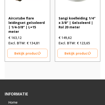
Aircotube flare
Sangi koelleiding 1/4″
leidingset geïsoleerd
x 3/8″ | Geïsoleerd |
| 1/4-3/8″ | L=15
Rol 20 meter
meter
€
163,12
€
149,62
€
134,81
€
123,65
Bekijk product
Bekijk product
INFORMATIE
Home