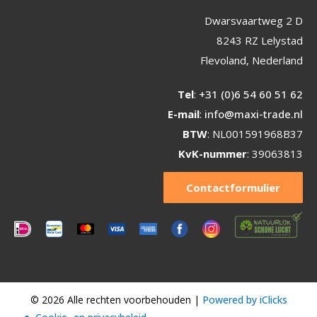
Dwarsvaartweg 2 D
8243 RZ Lelystad
Flevoland, Nederland
Tel
:
+31 (0)6 54 60 51 62
E-mail
:
info@maxi-trade.nl
BTW
: NL001591968B37
KvK-nummer
: 39063813
Contactformulier
© 2026 Alle rechten voorbehouden |
Powered by iClicks