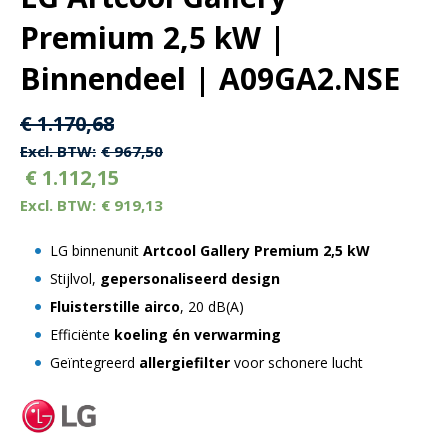
Premium 2,5 kW |
Binnendeel | A09GA2.NSE
Oorspronkelijke
Huidige
€
1.170,68
prijs
prijs
€
967,50
€
1.112,15
was:
is:
€
919,13
€ 1.170,68.
€ 1.170,68.
LG binnenunit
Artcool Gallery Premium 2,5 kW
Stijlvol,
gepersonaliseerd design
Fluisterstille airco
, 20 dB(A)
Efficiënte
koeling én verwarming
Geïntegreerd
allergiefilter
voor schonere lucht