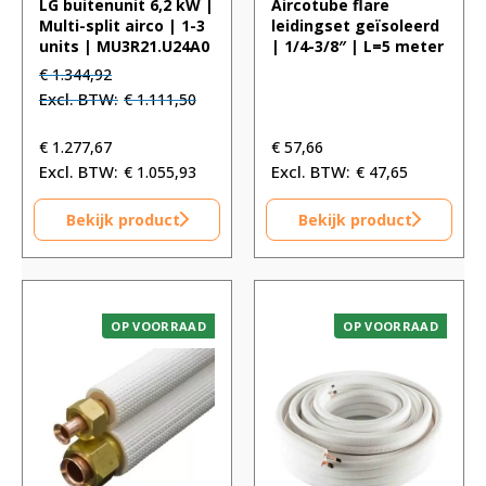
LG buitenunit 6,2 kW |
Aircotube flare
Multi-split airco | 1-3
leidingset geïsoleerd
units | MU3R21.U24A0
| 1/4-3/8″ | L=5 meter
Oorspronkelijke
Huidige
€
1.344,92
prijs
prijs
€
1.111,50
was:
is:
€ 1.344,92.
€ 1.344,92.
€
1.277,67
€
57,66
€
1.055,93
€
47,65
Bekijk product
Bekijk product
OP VOORRAAD
OP VOORRAAD