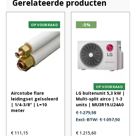
Gerelateerde producten
-5%
OP VOORRAAD
OP VOORRAAD
Aircotube flare
LG buitenunit 5,3 kW |
leidingset geïsoleerd
Multi-split airco | 1-3
| 1/4-3/8″ | L=10
units | MU3R19.U24A0
meter
Oorspronkelijke
Huidige
€
1.279,58
prijs
prijs
€
1.057,50
was:
is:
€ 1.279,58.
€ 1.279,58.
€
111,15
€
1.215,60