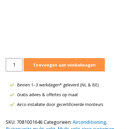
LG
Toevoegen aan winkelwagen
buitenunit
7,9
kW
Binnen 1–3 werkdagen* geleverd (NL & BE)
|
Gratis advies & offertes op maat
Multi-
split
Airco installatie door gecertificeerde monteurs
airco
|
SKU:
7081001646
Categorieën:
Airconditioning
,
1-