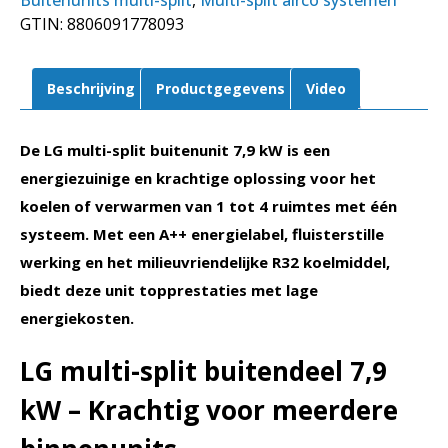
Buitenunits multi-split
,
Multi-split airco systemen
4
GTIN:
8806091778093
units
|
MU4R27.U24A0
Beschrijving
Productgegevens
Video
aantal
De LG multi-split buitenunit 7,9 kW is een
energiezuinige en krachtige oplossing voor het
koelen of verwarmen van 1 tot 4 ruimtes met één
systeem. Met een A++ energielabel, fluisterstille
werking en het milieuvriendelijke R32 koelmiddel,
biedt deze unit topprestaties met lage
energiekosten.
LG multi-split buitendeel 7,9
kW – Krachtig voor meerdere