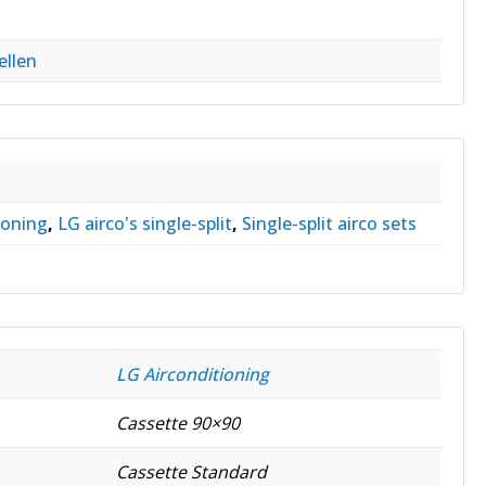
llen
ioning
,
LG airco's single-split
,
Single-split airco sets
LG Airconditioning
Cassette 90×90
Cassette Standard