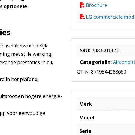
Brochure
n optionele
LG commerciële mode
ies
 is milieuvriendelijk.
SKU:
7081001372
ming met stille werking.
Categorieën:
Aircondit
ekende prestaties in elk
GTIN:
8719544288660
d in het plafond,
uitstoot en hogere energie-
Merk
app voor eenvoudige
Model
Serie