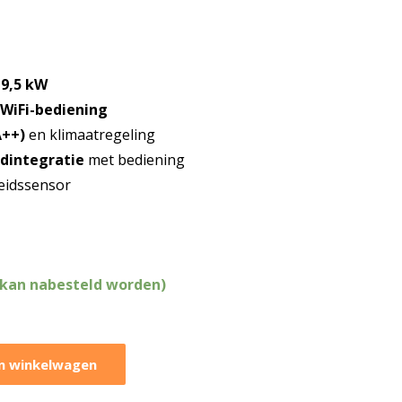
9,5 kW
WiFi-bediening
A++)
en klimaatregeling
ndintegratie
met bediening
eidssensor
(kan nabesteld worden)
n winkelwagen