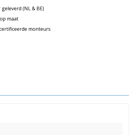
geleverd (NL & BE)
s op maat
ecertificeerde monteurs
s