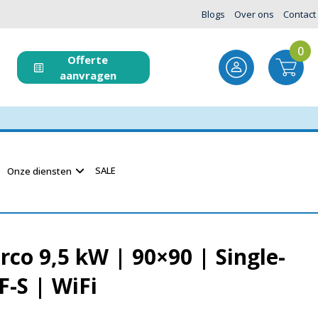
Blogs
Over ons
Contact
0
Offerte
aanvragen
SALE
Onze diensten
rco 9,5 kW | 90×90 | Single-
F-S | WiFi