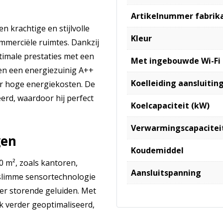
Artikelnummer fabrik
n krachtige en stijlvolle
Kleur
mmerciële ruimtes. Dankzij
timale prestaties met een
Met ingebouwde Wi-Fi
 en een energiezuinig A++
Koelleiding aansluiting
er hoge energiekosten. De
erd, waardoor hij perfect
Koelcapaciteit (kW)
Verwarmingscapacitei
gen
Koudemiddel
0 m², zoals kantoren,
Aansluitspanning
 slimme sensortechnologie
nder storende geluiden. Met
 verder geoptimaliseerd,