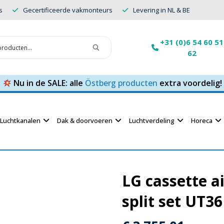
s
Gecertificeerde vakmonteurs
Levering in NL & BE
+31 (0)6 54 60 51
62
Nu in de SALE: alle
Östberg producten
extra voordelig!
Luchtkanalen
Dak & doorvoeren
Luchtverdeling
Horeca
LG cassette ai
split set UT36