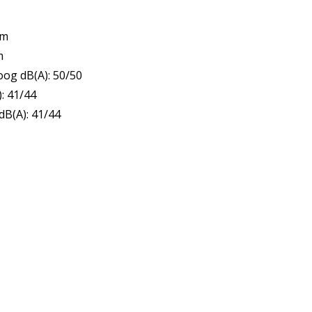
mm
m
og dB(A): 50/50
: 41/44
B(A): 41/44