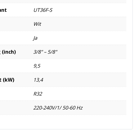
ant
UT36F-S
Wit
Ja
 (inch)
3/8" – 5/8"
9,5
t (kW)
13,4
R32
220-240V/1/ 50-60 Hz