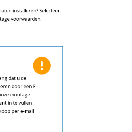
laten installeren? Selecteer
ntage voorwaarden.
ang dat u de
voeren door een F-
n onze montage
nt in te vullen
nkoop per e-mail