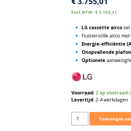
€
3.755,01
€
3.103,31
LG cassette airco
set
Fluisterstille airco met
Energie-efficiëntie (
Onopvallende plafo
Optionele
aanwezigh
Voorraad:
2 op voorraad 
Levertijd:
2-4 werkdagen
LG
Toevoegen aa
cassette
airco