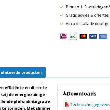
9,5
Binnen 1–3 werkdagen* 
kW
Gratis advies & offerte
|
90x90
Airco installatie door g
|
Single-
split
set
UT36F-
S
|
WiFi
relateerde producten
aantal
n efficiënte en discrete
Downloads
nkzij de energiezuinige
allende plafondintegratie
Technische gegeven
g te springen. Met slimme