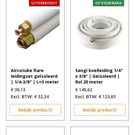
UITVERKOCHT
OP VOORRAAD
Aircotube flare
Sangi koelleiding 1/4″
leidingset geïsoleerd
x 3/8″ | Geïsoleerd |
| 1/4-3/8″ | L=3 meter
Rol 20 meter
€
39,13
€
149,62
€
32,34
€
123,65
Bekijk product
Bekijk product