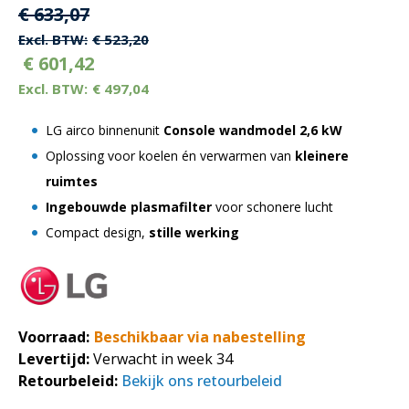
Oorspronkelijke
Huidige
€
633,07
prijs
prijs
€
523,20
€
601,42
was:
is:
€
497,04
€ 633,07.
€ 633,07.
LG airco binnenunit
Console wandmodel 2,6 kW
Oplossing voor koelen én verwarmen van
kleinere
ruimtes
Ingebouwde plasmafilter
voor schonere lucht
Compact design,
stille werking
Voorraad:
Beschikbaar via nabestelling
Levertijd:
Verwacht in week 34
Retourbeleid:
Bekijk ons retourbeleid