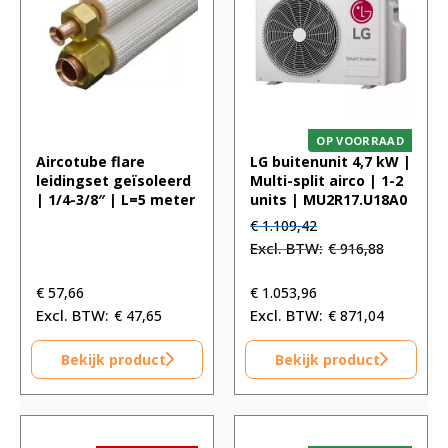
OP VOORRAAD
Aircotube flare
LG buitenunit 4,7 kW |
leidingset geïsoleerd
Multi-split airco | 1-2
| 1/4-3/8″ | L=5 meter
units | MU2R17.U18A0
Oorspronkelijke
Huidige
€
1.109,42
prijs
prijs
€
916,88
was:
is:
€ 1.109,42.
€ 1.109,42.
€
57,66
€
1.053,96
€
47,65
€
871,04
Bekijk product
Bekijk product