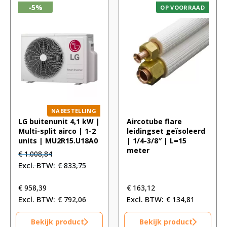
-5%
OP VOORRAAD
NABESTELLING
LG buitenunit 4,1 kW |
Aircotube flare
Multi-split airco | 1-2
leidingset geïsoleerd
units | MU2R15.U18A0
| 1/4-3/8″ | L=15
meter
Oorspronkelijke
Huidige
€
1.008,84
prijs
prijs
€
833,75
was:
is:
€ 1.008,84.
€ 1.008,84.
€
958,39
€
163,12
€
792,06
€
134,81
Bekijk product
Bekijk product