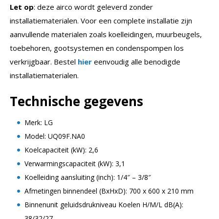
Let op
: deze airco wordt geleverd zonder
installatiematerialen. Voor een complete installatie zijn
aanvullende materialen zoals koelleidingen, muurbeugels,
toebehoren, gootsystemen en condenspompen los
verkrijgbaar. Bestel
hier
eenvoudig alle benodigde
installatiematerialen.
Technische gegevens
Merk: LG
Model: UQ09F.NA0
Koelcapaciteit (kW): 2,6
Verwarmingscapaciteit (kW): 3,1
Koelleiding aansluiting (inch): 1/4″ – 3/8″
Afmetingen binnendeel (BxHxD): 700 x 600 x 210 mm
Binnenunit geluidsdrukniveau Koelen H/M/L dB(A):
38/32/27