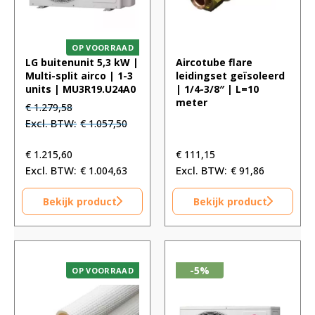
OP VOORRAAD
LG buitenunit 5,3 kW |
Aircotube flare
Multi-split airco | 1-3
leidingset geïsoleerd
units | MU3R19.U24A0
| 1/4-3/8″ | L=10
meter
Oorspronkelijke
Huidige
€
1.279,58
prijs
prijs
€
1.057,50
was:
is:
€ 1.279,58.
€ 1.279,58.
€
1.215,60
€
111,15
€
1.004,63
€
91,86
Bekijk product
Bekijk product
-5%
OP VOORRAAD