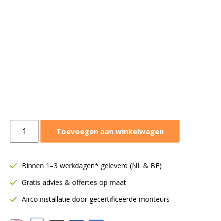
LG
Toevoegen aan winkelwagen
console
wandmodel
2,6
Binnen 1–3 werkdagen* geleverd (NL & BE)
kW
Gratis advies & offertes op maat
|
Binnendeel
Airco installatie door gecertificeerde monteurs
|
UQ09F.NA0