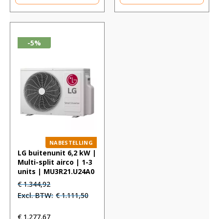
-5%
NABESTELLING
LG buitenunit 6,2 kW |
Multi-split airco | 1-3
units | MU3R21.U24A0
Oorspronkelijke
Huidige
€
1.344,92
prijs
prijs
€
1.111,50
was:
is:
€ 1.344,92.
€ 1.344,92.
€
1.277,67