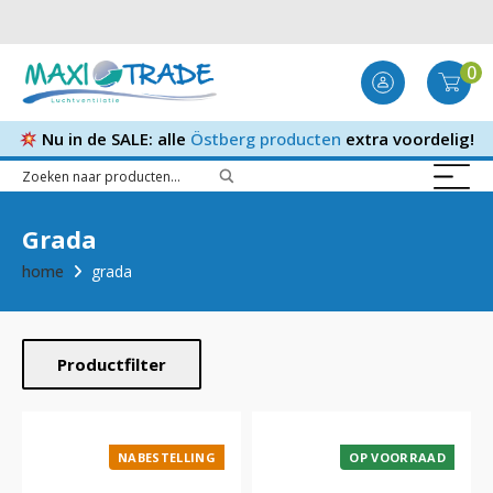
0
Nu in de SALE: alle
Östberg producten
extra voordelig!
Grada
home
grada
Productfilter
NABESTELLING
OP VOORRAAD