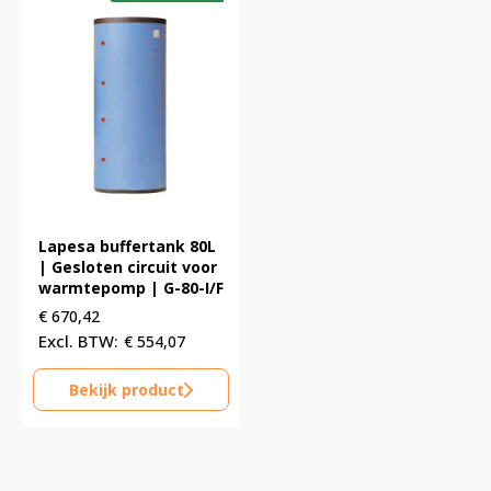
Lapesa buffertank 80L
| Gesloten circuit voor
warmtepomp | G-80-I/F
€
670,42
€
554,07
Bekijk product