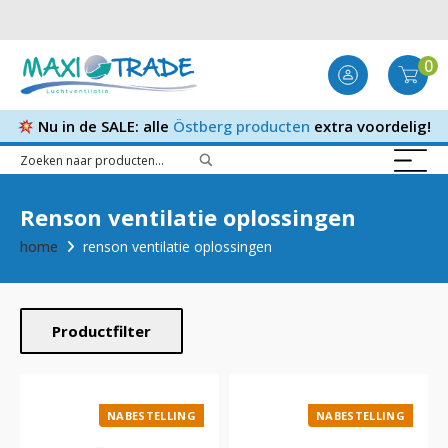
0
Nu in de SALE: alle
Östberg producten
extra voordelig!
Renson ventilatie oplossingen
home
renson ventilatie oplossingen
Productfilter
NABESTELLING
NABESTELLING