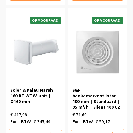
OP VOORRAAD
OP VOORRAAD
Soler & Palau Narah
S&P
160 RT WTW-unit |
badkamerventilator
Ø160 mm
100 mm | Standaard |
95 m³/h | Silent 100 CZ
€
417,98
€
71,60
€
345,44
€
59,17