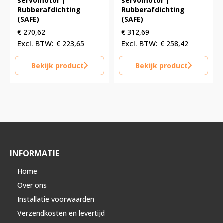
servomotor |
servomotor |
Rubberafdichting
Rubberafdichting
(SAFE)
(SAFE)
€
270,62
€
312,69
€
223,65
€
258,42
Bekijk product
Bekijk product
INFORMATIE
Home
Over ons
Installatie voorwaarden
Verzendkosten en levertijd