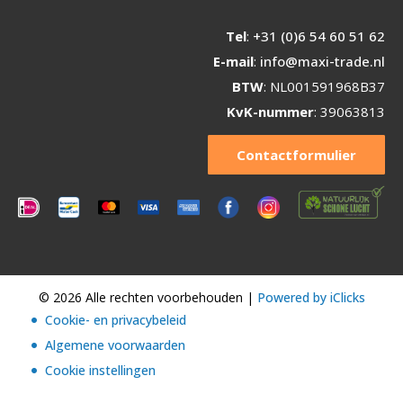
Tel
:
+31 (0)6 54 60 51 62
E-mail
:
info@maxi-trade.nl
BTW
: NL001591968B37
KvK-nummer
: 39063813
Contactformulier
© 2026 Alle rechten voorbehouden |
Powered by iClicks
Cookie- en privacybeleid
Algemene voorwaarden
Cookie instellingen