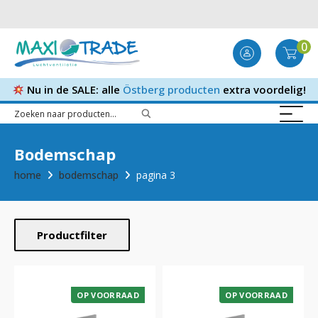
0
Nu in de SALE: alle
Östberg producten
extra voordelig!
Bodemschap
home
bodemschap
pagina 3
Productfilter
OP VOORRAAD
OP VOORRAAD