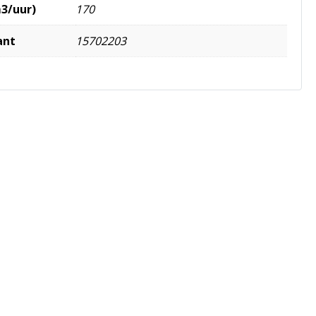
m3/uur)
170
ant
15702203