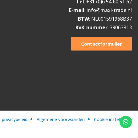
Tel
:
+31 (0)6 54 60 51 62
E-mail
:
info@maxi-trade.nl
BTW
: NL001591968B37
KvK-nummer
: 39063813
Contactformulier
 privacybeleid
Algemene voorwaarden
Cookie instellingen