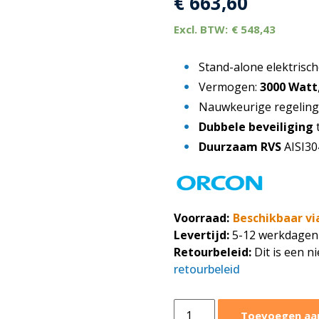
€
663,60
€
548,43
Stand-alone elektrisc
Vermogen:
3000 Watt
Nauwkeurige regelin
Dubbele beveiliging
t
Duurzaam RVS
AISI30
Voorraad:
Beschikbaar vi
Levertijd:
5-12 werkdagen
Retourbeleid:
Dit is een n
retourbeleid
Orcon
Toevoegen aa