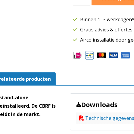
kanaalverwarmer
200
mm
Binnen 1–3 werkdagen* 
|
Gratis advies & offerte
3000
Watt
Airco installatie door g
|
CBRF-
200-
30
aantal
relateerde producten
stand-alone
Downloads
ïnstalleerd. De CBRF is
eidt in de markt.
Technische gegeven