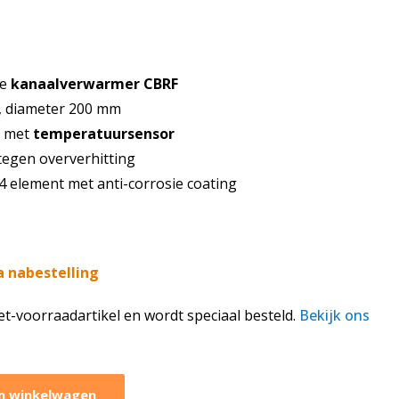
he
kanaalverwarmer CBRF
, diameter 200 mm
g met
temperatuursensor
egen oververhitting
4 element met anti-corrosie coating
a nabestelling
iet-voorraadartikel en wordt speciaal besteld.
Bekijk ons
n winkelwagen