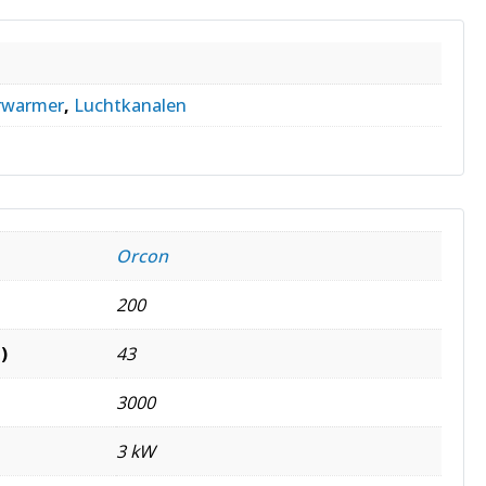
rwarmer
,
Luchtkanalen
Orcon
200
)
43
3000
3 kW