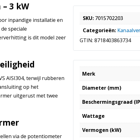
 – 3 kW
SKU:
7015702203
r inpandige installatie en
 de speciale
Categorieën:
Kanaalve
verhitting is dit model zeer
GTIN:
8718403863734
eiligheid
Merk
 AISI304, terwijl rubberen
ansluiting op het
Diameter (mm)
armer uitgerust met twee
Beschermingsgraad (IP
Wattage
armer
Vermogen (kW)
tellen via de potentiometer