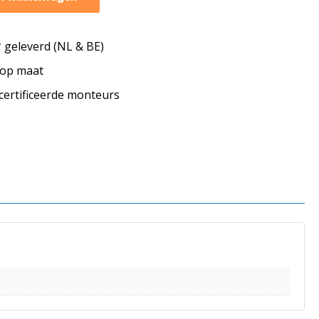
geleverd (NL & BE)
s op maat
ecertificeerde monteurs
s