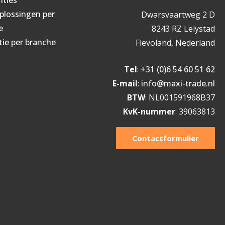
oplossingen per
Dwarsvaartweg 2 D
e
8243 RZ Lelystad
tie per branche
Flevoland, Nederland
Tel
:
+31 (0)6 54 60 51 62
E-mail
:
info@maxi-trade.nl
BTW
: NL001591968B37
KvK-nummer
: 39063813
Contactformulier