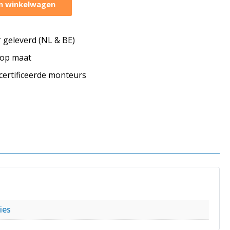
n winkelwagen
geleverd (NL & BE)
s op maat
ecertificeerde monteurs
ies