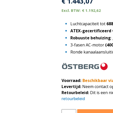
€
1.443,07
€
1.192,62
Luchtcapaciteit tot
68
ATEX-gecertificeerd
Robuuste behuizing
:
3-fasen AC-motor
(40
Ronde kanaalaansluit
Voorraad:
Beschikbaar vi
Levertijd:
Neem contact op 
Retourbeleid:
Dit is een n
retourbeleid
Östberg