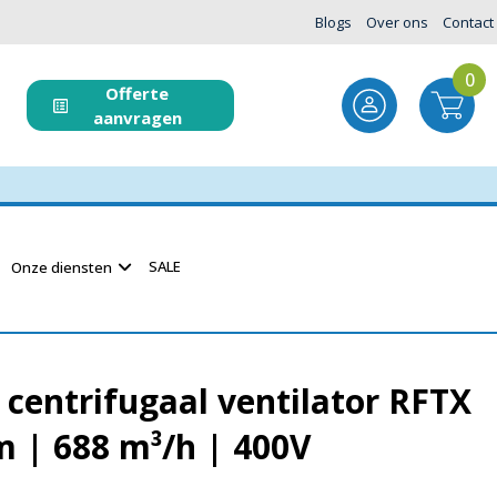
Blogs
Over ons
Contact
0
Offerte
aanvragen
SALE
Onze diensten
centrifugaal ventilator RFTX
 | 688 m³/h | 400V