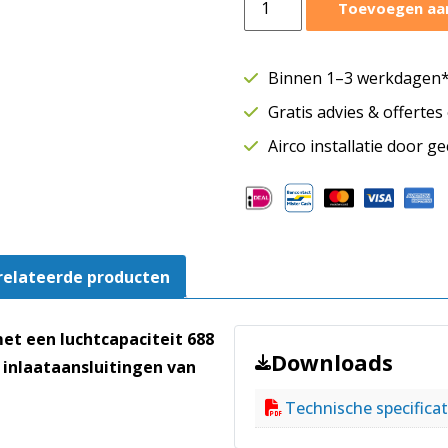
Toevoegen aa
ATEX
centrifugaal
ventilator
Binnen 1–3 werkdagen* 
RFTX
Gratis advies & offerte
140C
Ø160
Airco installatie door g
mm
|
688
m³/h
|
relateerde producten
400V
aantal
et een luchtcapaciteit 688
Downloads
 inlaataansluitingen van
Technische specificat