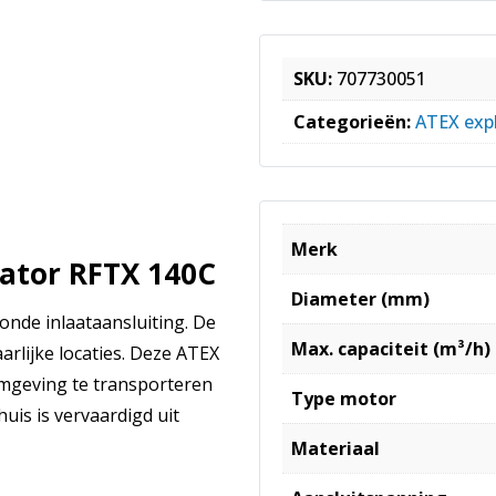
SKU:
707730051
Categorieën:
ATEX expl
Merk
lator RFTX 140C
Diameter (mm)
onde inlaataansluiting. De
Max. capaciteit (m³/h)
arlijke locaties. Deze ATEX
 omgeving te transporteren
Type motor
uis is vervaardigd uit
Materiaal