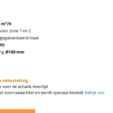
8 m³/h
voor zone 1 en 2
 gegalvaniseerd staal
0V)
ing
Ø160 mm
a nabestelling
voor de actuele levertijd
iet-voorraadartikel en wordt speciaal besteld.
Bekijk ons