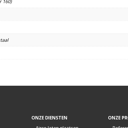
r 160)
taal
ONZE DIENSTEN
ONZE PR
Airco laten plaatsen
Refere