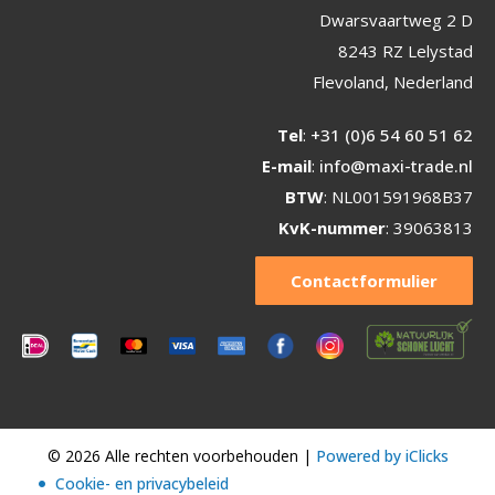
Dwarsvaartweg 2 D
8243 RZ Lelystad
Flevoland, Nederland
Tel
:
+31 (0)6 54 60 51 62
E-mail
:
info@maxi-trade.nl
BTW
: NL001591968B37
KvK-nummer
: 39063813
Contactformulier
© 2026 Alle rechten voorbehouden |
Powered by iClicks
Cookie- en privacybeleid