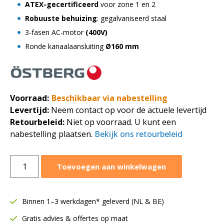
ATEX-gecertificeerd
voor zone 1 en 2
Robuuste behuizing
: gegalvaniseerd staal
3-fasen AC-motor
(400V)
Ronde kanaalaansluiting
Ø160 mm
Voorraad:
Beschikbaar via nabestelling
Levertijd:
Neem contact op voor de actuele levertijd
Retourbeleid:
Niet op voorraad. U kunt een
nabestelling plaatsen.
Bekijk ons retourbeleid
Östberg
Toevoegen aan winkelwagen
ATEX
centrifugaal
ventilator
Binnen 1–3 werkdagen* geleverd (NL & BE)
RFTX
Gratis advies & offertes op maat
160C