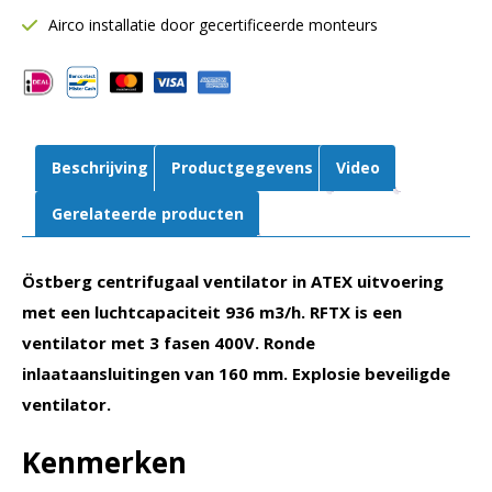
Ø160
Airco installatie door gecertificeerde monteurs
mm
|
936
m³/h
|
Beschrijving
Productgegevens
Video
400V
aantal
Gerelateerde producten
Östberg centrifugaal ventilator in ATEX uitvoering
met een luchtcapaciteit 936 m3/h. RFTX is een
ventilator met 3 fasen 400V. Ronde
inlaataansluitingen van 160 mm. Explosie beveiligde
ventilator.
Kenmerken