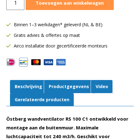
Toevoegen aan winkelwagen
wandventilator
buitenmuur
RS
Binnen 1–3 werkdagen* geleverd (NL & BE)
Ø100
Gratis advies & offertes op maat
mm
|
Airco installatie door gecertificeerde monteurs
240
m³/h
|
100C1
aut
Beschrijving
Productgegevens
Video
tp
aantal
Gerelateerde producten
Östberg wandventilator RS 100 C1 ontwikkeld voor
montage aan de buitenmuur. Maximale
luchtcapaciteit tot 240 m3/h. Geschikt voor