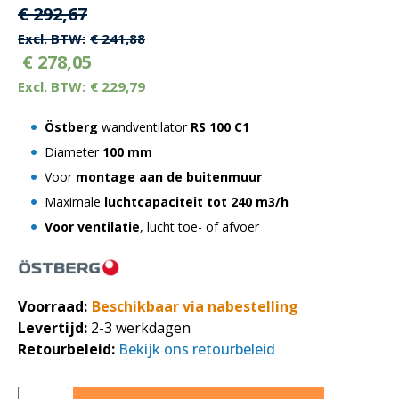
Oorspronkelijke
Huidige
€
292,67
prijs
prijs
€
241,88
€
278,05
was:
is:
€
229,79
€ 292,67.
€ 292,67.
Östberg
wandventilator
RS 100 C1
Diameter
100 mm
Voor
montage aan de buitenmuur
Maximale
luchtcapaciteit tot 240 m3/h
Voor ventilatie
, lucht toe- of afvoer
Voorraad:
Beschikbaar via nabestelling
Levertijd:
2-3 werkdagen
Retourbeleid:
Bekijk ons retourbeleid
Östberg