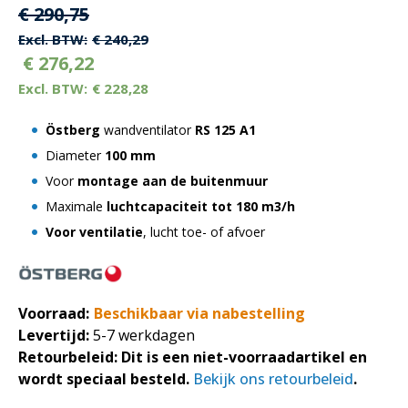
Oorspronkelijke
Huidige
€
290,75
prijs
prijs
€
240,29
€
276,22
was:
is:
€
228,28
€ 290,75.
€ 290,75.
Östberg
wandventilator
RS 125 A1
Diameter
100 mm
Voor
montage aan de buitenmuur
Maximale
luchtcapaciteit tot 180 m3/h
Voor ventilatie
, lucht toe- of afvoer
Voorraad:
Beschikbaar via nabestelling
Levertijd:
5-7 werkdagen
Retourbeleid:
Dit is een niet-voorraadartikel en
wordt speciaal besteld.
Bekijk ons retourbeleid
.