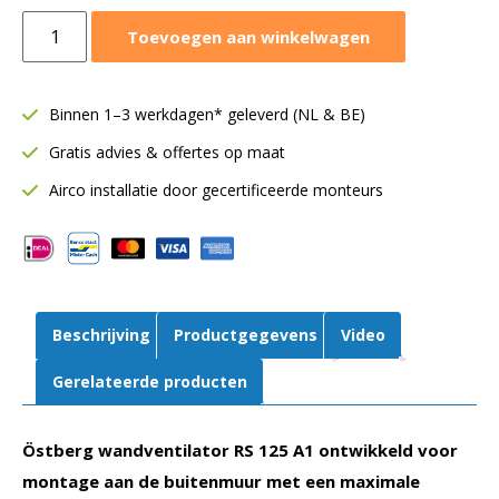
Östberg
Toevoegen aan winkelwagen
wandventilator
buitenmuur
RS
Binnen 1–3 werkdagen* geleverd (NL & BE)
Ø125
Gratis advies & offertes op maat
mm
|
Airco installatie door gecertificeerde monteurs
180
m³/h
|
125A1
aut
Beschrijving
Productgegevens
Video
tp
aantal
Gerelateerde producten
Östberg wandventilator RS 125 A1 ontwikkeld voor
montage aan de buitenmuur met een maximale