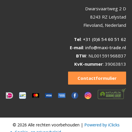
Dwarsvaartweg 2 D
8243 RZ Lelystad
Flevoland, Nederland
Tel
:
+31 (0)6 54 60 51 62
E-mail
:
info@maxi-trade.nl
BTW
: NL001591968B37
KvK-nummer
: 39063813
Contactformulier
© 2026 Alle rechten voorbehouden |
Powered by iClicks