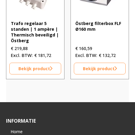
Trafo regelaar 5
Östberg filterbox FLF
standen | 1 ampère |
Ø160 mm
Thermisch beveiligd |
Östberg
€
219,88
€
160,59
€
181,72
€
132,72
Bekijk product
Bekijk product
INFORMATIE
Home