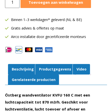
Toevoegen aan winkelwagen
wandventilator
KVFU
Ø160
Binnen 1–3 werkdagen* geleverd (NL & BE)
mm
Gratis advies & offertes op maat
|
870
Airco installatie door gecertificeerde monteurs
m³/h
|
160
C1
aut
Beschrijving
Productgegevens
Video
tc
aantal
Gerelateerde producten
Östberg wandventilator KVFU 160 C met een
luchtcapaciteit tot 870 m3/h. Geschikt voor
luchtventilatie, lucht toevoer of afvoer en