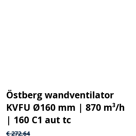
Östberg wandventilator
KVFU Ø160 mm | 870 m³/h
| 160 C1 aut tc
Oorspronkelijke
Huidige
€
272,64