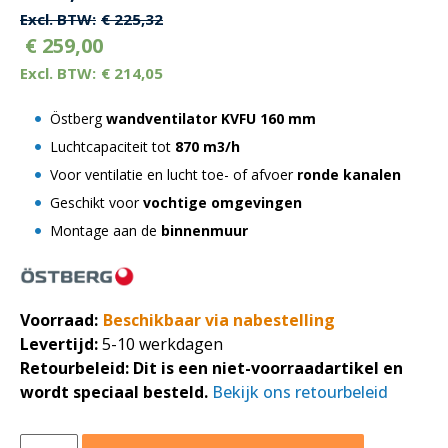
prijs
prijs
€
225,32
€
259,00
was:
is:
€
214,05
€ 272,64.
€ 272,64.
Östberg
wandventilator KVFU 160 mm
Luchtcapaciteit tot
870
m3/h
Voor ventilatie en lucht toe- of afvoer
ronde kanalen
Geschikt voor
vochtige omgevingen
Montage aan de
binnenmuur
Voorraad:
Beschikbaar via nabestelling
Levertijd:
5-10 werkdagen
Retourbeleid:
Dit is een niet-voorraadartikel en
wordt speciaal besteld.
Bekijk ons retourbeleid
Östberg