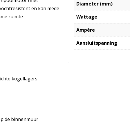
enpoolmotor (met
Diameter (mm)
vochtresistent en kan mede
mme ruimte.
Wattage
Ampère
Aansluitspanning
ichte kogellagers
 op de binnenmuur