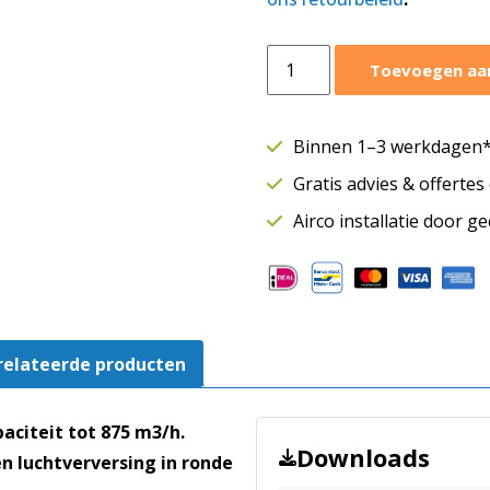
Östberg
Toevoegen aa
wandventilator
KVFU
Ø250
Binnen 1–3 werkdagen* 
mm
Gratis advies & offerte
|
875
Airco installatie door g
m³/h
|
250
A1
aantal
relateerde producten
aciteit tot 875 m3/h.
Downloads
en luchtverversing in ronde