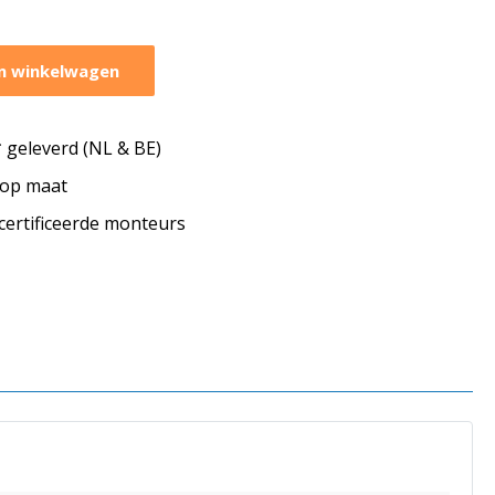
n winkelwagen
geleverd (NL & BE)
s op maat
ecertificeerde monteurs