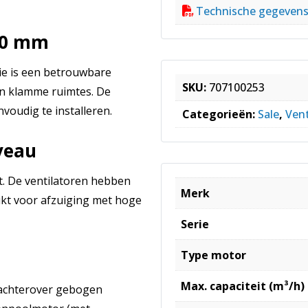
Technische gegeven
50 mm
ie is een betrouwbare
SKU:
707100253
 en klamme ruimtes. De
voudig te installeren.
Categorieën:
Sale
,
Vent
veau
. De ventilatoren hebben
Merk
ikt voor afzuiging met hoge
Serie
Type motor
Max. capaciteit (m³/h)
t achterover gebogen