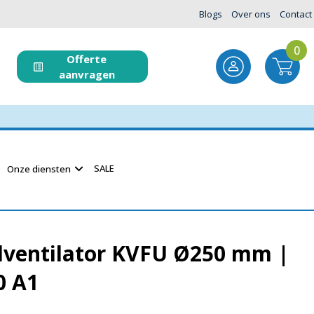
Blogs
Over ons
Contact
0
Offerte
aanvragen
SALE
Onze diensten
ventilator KVFU Ø250 mm |
0 A1