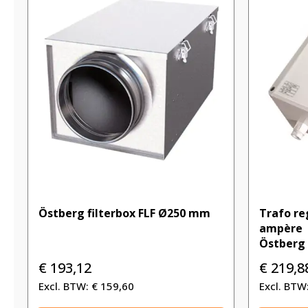
Östberg filterbox FLF Ø250 mm
Trafo re
ampère |
Östberg
€
193,12
€
219,8
€
159,60