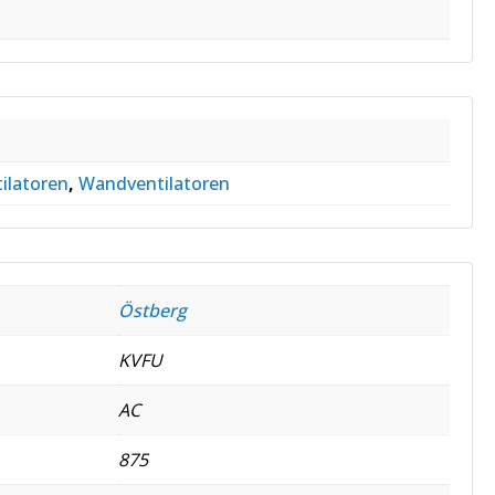
s
ilatoren
,
Wandventilatoren
Östberg
KVFU
AC
875