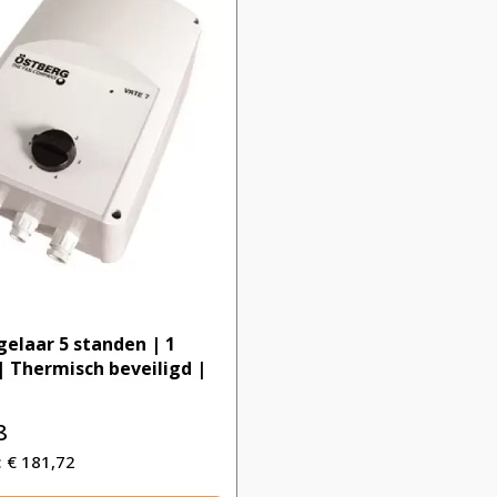
gelaar 5 standen | 1
 Thermisch beveiligd |
8
€
181,72