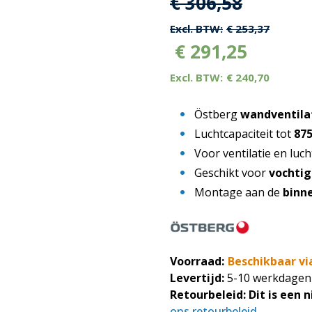
Oorspronkelijk
Huidige
€
306,58
prijs
prijs
€
253,37
€
291,25
was:
is:
€
240,70
€ 306,58.
€ 306,58
Östberg
wandventila
Luchtcapaciteit tot
87
Voor ventilatie en luch
Geschikt voor
vochti
Montage aan de
binn
Voorraad:
Beschikbaar vi
Levertijd:
5-10 werkdagen
Retourbeleid:
Dit is een 
ons retourbeleid
.