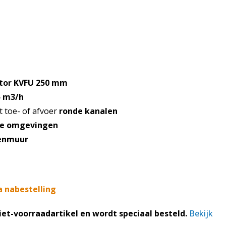
e
.
tor KVFU 250 mm
5
m3/h
t toe- of afvoer
ronde kanalen
ge omgevingen
enmuur
a nabestelling
niet-voorraadartikel en wordt speciaal besteld.
Bekijk