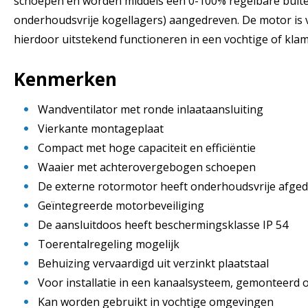
schoepen en worden middels een 0-100% regelbare buit
onderhoudsvrije kogellagers) aangedreven. De motor is 
hierdoor uitstekend functioneren in een vochtige of kla
Kenmerken
Wandventilator met ronde inlaataansluiting
Vierkante montageplaat
Compact met hoge capaciteit en efficiëntie
Waaier met achterovergebogen schoepen
De externe rotormotor heeft onderhoudsvrije afged
Geïntegreerde motorbeveiliging
De aansluitdoos heeft beschermingsklasse IP 54
Toerentalregeling mogelijk
Behuizing vervaardigd uit verzinkt plaatstaal
Voor installatie in een kanaalsysteem, gemonteerd
Kan worden gebruikt in vochtige omgevingen