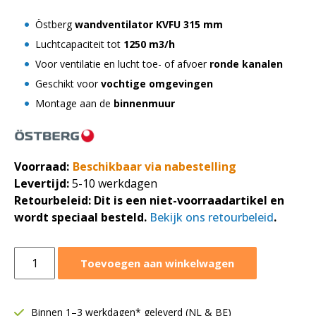
Östberg
wandventilator KVFU 315 mm
Luchtcapaciteit tot
1250 m3/h
Voor ventilatie en lucht toe- of afvoer
ronde kanalen
Geschikt voor
vochtige omgevingen
Montage aan de
binnenmuur
Voorraad:
Beschikbaar via nabestelling
Levertijd:
5-10 werkdagen
Retourbeleid:
Dit is een niet-voorraadartikel en
wordt speciaal besteld.
Bekijk ons retourbeleid
.
Östberg
Toevoegen aan winkelwagen
wandventilator
KVFU
Ø315
Binnen 1–3 werkdagen* geleverd (NL & BE)