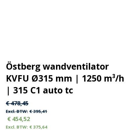
Östberg wandventilator
KVFU Ø315 mm | 1250 m³/h
| 315 C1 auto tc
Oorspronkelijke
Huidige
€
478,45
prijs
prijs
€
395,41
€
454,52
was:
is:
€
375,64
€ 478,45.
€ 478,45.