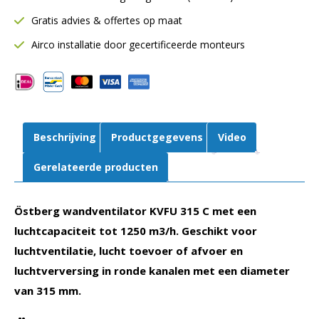
mm
Gratis advies & offertes op maat
|
1250
Airco installatie door gecertificeerde monteurs
m³/h
|
315
C1
auto
Beschrijving
Productgegevens
Video
tc
aantal
Gerelateerde producten
Östberg wandventilator KVFU 315 C met een
luchtcapaciteit tot 1250 m3/h. Geschikt voor
luchtventilatie, lucht toevoer of afvoer en
luchtverversing in ronde kanalen met een diameter
van 315 mm.